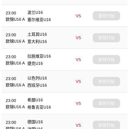
波兰U16
23:00
VS
即将开始
欧锦U16 A
塞尔维亚U16
土耳其U16
23:00
VS
即将开始
欧锦U16 A
意大利U16
拉脱维亚U16
23:00
VS
即将开始
欧锦U16 A
捷克U16
以色列U16
23:00
VS
即将开始
欧锦U16 A
西班牙U16
希腊U16
23:00
VS
即将开始
欧锦U16 A
格鲁吉亚U16
德国U16
23:00
VS
即将开始
欧锦U16 A