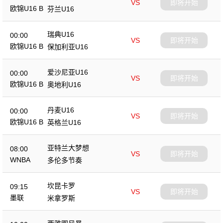
VS
即将开始
欧锦U16 B
芬兰U16
瑞典U16
00:00
VS
即将开始
欧锦U16 B
保加利亚U16
爱沙尼亚U16
00:00
VS
即将开始
欧锦U16 B
奥地利U16
丹麦U16
00:00
VS
即将开始
欧锦U16 B
英格兰U16
亚特兰大梦想
08:00
VS
即将开始
WNBA
多伦多节奏
坎昆卡罗
09:15
VS
即将开始
墨联
米拿罗斯