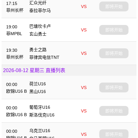
汇众光纤
17:15
VS
即将开始
菲州长杯
泰拉菲尔马
巴塘坎卡卢
19:00
VS
即将开始
菲MPBL
玄山勇士
勇士之路
19:30
VS
即将开始
菲州长杯
菲律宾电信TNT
2026-08-12 星期三 直播列表
荷兰U16
00:00
VS
即将开始
欧锦U16 B
黑山U16
葡萄牙U16
00:00
VS
即将开始
欧锦U16 B
斯洛伐克U16
乌克兰U16
00:00
VS
即将开始
欧锦U16 B