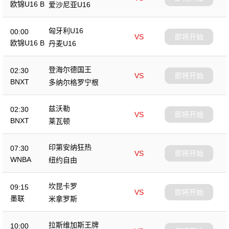
欧锦U16 B
爱沙尼亚U16
匈牙利U16
00:00
VS
即将开始
欧锦U16 B
丹麦U16
登海尔德国王
02:30
VS
即将开始
BNXT
多纳尔格罗宁根
兹沃勒
02:30
VS
即将开始
BNXT
莱瓦顿
印第安纳狂热
07:30
VS
即将开始
WNBA
纽约自由
坎昆卡罗
09:15
VS
即将开始
墨联
米拿罗斯
拉斯维加斯王牌
10:00