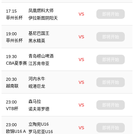
凤凰燃料大师
17:15
VS
即将开始
菲州长杯
伊拉斯图阴阳天
基尼巴国王
19:00
VS
即将开始
菲州长杯
黑水精英
青岛崂山啤酒
19:30
VS
即将开始
CBA夏季赛
江苏肯帝亚
河内水牛
20:30
VS
即将开始
越南联
岘港巨龙
森马拉
23:00
VS
即将开始
VTB杯
诺夫哥罗德
立陶宛U16
23:00
VS
即将开始
欧锦U16 A
罗马尼亚U16