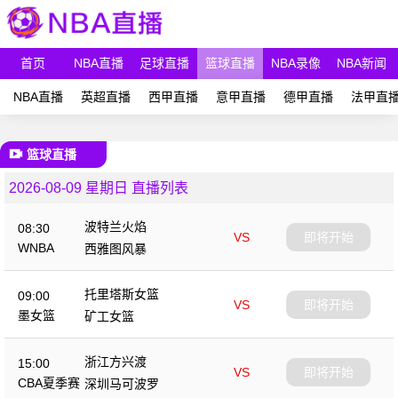
首页
NBA直播
足球直播
篮球直播
NBA录像
NBA新闻
NBA直播
英超直播
西甲直播
意甲直播
德甲直播
法甲直
篮球直播
2026-08-09 星期日 直播列表
波特兰火焰
08:30
VS
即将开始
WNBA
西雅图风暴
托里塔斯女篮
09:00
VS
即将开始
墨女篮
矿工女篮
浙江方兴渡
15:00
VS
即将开始
CBA夏季赛
深圳马可波罗