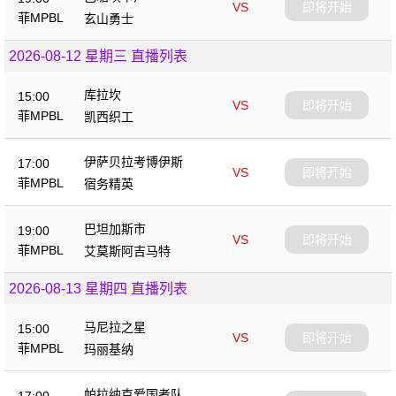
VS
即将开始
菲MPBL
玄山勇士
2026-08-12 星期三 直播列表
库拉坎
15:00
VS
即将开始
菲MPBL
凯西织工
伊萨贝拉考博伊斯
17:00
VS
即将开始
菲MPBL
宿务精英
巴坦加斯市
19:00
VS
即将开始
菲MPBL
艾莫斯阿吉马特
2026-08-13 星期四 直播列表
马尼拉之星
15:00
VS
即将开始
菲MPBL
玛丽基纳
帕拉纳克爱国者队
17:00