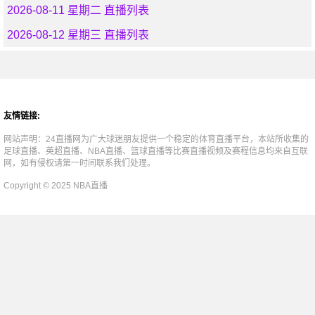
2026-08-11 星期二 直播列表
2026-08-12 星期三 直播列表
友情链接:
网站声明：24直播网为广大球迷朋友提供一个稳定的体育直播平台，本站所收集的
足球直播、英超直播、NBA直播、篮球直播等比赛直播视频及赛程信息均来自互联
网，如有侵权请第一时间联系我们处理。
Copyright © 2025 NBA直播