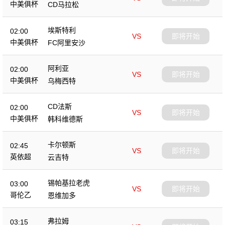
中美俱杯
CD马拉松
埃斯特利
02:00
VS
即将开始
中美俱杯
FC阿里安沙
阿利亚
02:00
VS
即将开始
中美俱杯
乌梅西特
CD法斯
02:00
VS
即将开始
中美俱杯
韩科维德斯
卡尔顿斯
02:45
VS
即将开始
英依超
云吉特
锡帕基拉老虎
03:00
VS
即将开始
哥伦乙
恩维加多
弗拉姆
03:15