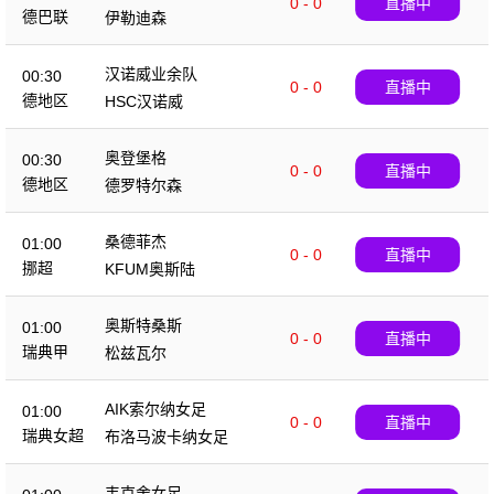
0 - 0
直播中
德巴联
伊勒迪森
汉诺威业余队
00:30
0 - 0
直播中
德地区
HSC汉诺威
奥登堡格
00:30
0 - 0
直播中
德地区
德罗特尔森
桑德菲杰
01:00
0 - 0
直播中
挪超
KFUM奥斯陆
奥斯特桑斯
01:00
0 - 0
直播中
瑞典甲
松兹瓦尔
AIK索尔纳女足
01:00
0 - 0
直播中
瑞典女超
布洛马波卡纳女足
韦克舍女足