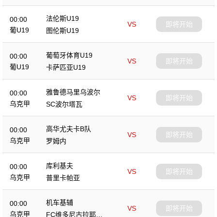
法伦斯U19
00:00
VS
即将开始
葡U19
图伦斯U19
葡萄牙体育U19
00:00
VS
即将开始
葡U19
卡萨匹亚U19
雅鲁德马里乌波尔
00:00
VS
即将开始
乌克甲
SC波尔塔瓦
高华尤夫卡B队
00:00
VS
即将开始
乌克甲
罗姆内
库利基夫
00:00
VS
即将开始
乌克甲
普里卡帕亚
机车基辅
00:00
VS
即将开始
乌克甲
FC维多尼古拉耶夫