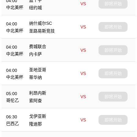
蓝十字
04:00
VS
即将开始
中北美杯
纽约城
纳什威尔SC
04:00
VS
即将开始
中北美杯
圣路易斯竞技
费城联合
04:00
VS
即将开始
中北美杯
内卡萨
圣地亚哥
04:00
VS
即将开始
中北美杯
蒂华纳
利昂内斯
05:00
VS
即将开始
哥伦乙
索阿查
戈伊亚斯
06:30
VS
即将开始
巴西乙
隆迪那