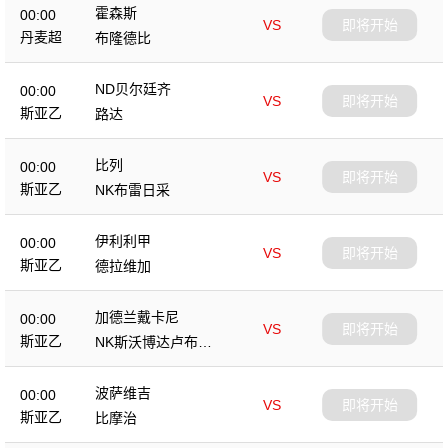
霍森斯
00:00
VS
即将开始
丹麦超
布隆德比
ND贝尔廷齐
00:00
VS
即将开始
斯亚乙
路达
比列
00:00
VS
即将开始
斯亚乙
NK布雷日采
伊利利甲
00:00
VS
即将开始
斯亚乙
德拉维加
加德兰戴卡尼
00:00
VS
即将开始
斯亚乙
NK斯沃博达卢布尔
雅那
波萨维吉
00:00
VS
即将开始
斯亚乙
比摩治