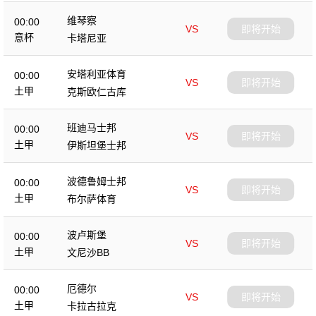
维琴察
00:00
VS
即将开始
意杯
卡塔尼亚
安塔利亚体育
00:00
VS
即将开始
土甲
克斯欧仁古库
班迪马士邦
00:00
VS
即将开始
土甲
伊斯坦堡士邦
波德鲁姆士邦
00:00
VS
即将开始
土甲
布尔萨体育
波卢斯堡
00:00
VS
即将开始
土甲
文尼沙BB
厄德尔
00:00
VS
即将开始
土甲
卡拉古拉克