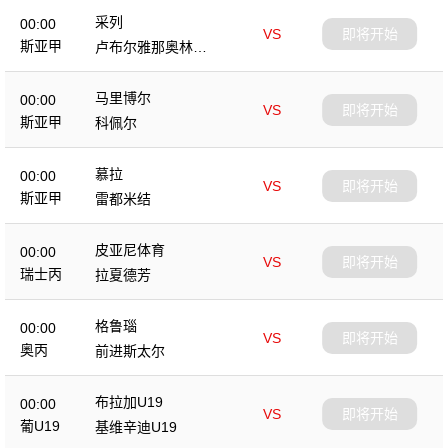
采列
00:00
VS
即将开始
斯亚甲
卢布尔雅那奥林匹
亚
马里博尔
00:00
VS
即将开始
斯亚甲
科佩尔
慕拉
00:00
VS
即将开始
斯亚甲
雷都米结
皮亚尼体育
00:00
VS
即将开始
瑞士丙
拉夏德芳
格鲁瑙
00:00
VS
即将开始
奥丙
前进斯太尔
布拉加U19
00:00
VS
即将开始
葡U19
基维辛迪U19