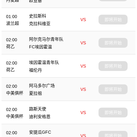
欧登塞
史拉斯科
01:00
VS
即将开始
波兰超
克拉科维亚
阿尔克马尔青年队
02:00
VS
即将开始
荷乙
FC埃因霍温
埃因霍温青年队
02:00
VS
即将开始
荷乙
福伦丹
阿马多尔广场
02:00
VS
即将开始
中美俱杯
夏拉祖
路斯天使
02:00
VS
即将开始
中美俱杯
迪利安格恩
安提瓜GFC
02:00
VS
即将开始