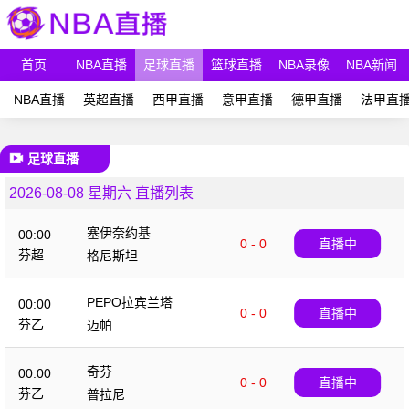
首页
NBA直播
足球直播
篮球直播
NBA录像
NBA新闻
NBA直播
英超直播
西甲直播
意甲直播
德甲直播
法甲直
足球直播
2026-08-08 星期六 直播列表
塞伊奈约基
00:00
0 - 0
直播中
芬超
格尼斯坦
PEPO拉宾兰塔
00:00
0 - 0
直播中
芬乙
迈帕
奇芬
00:00
0 - 0
直播中
芬乙
普拉尼