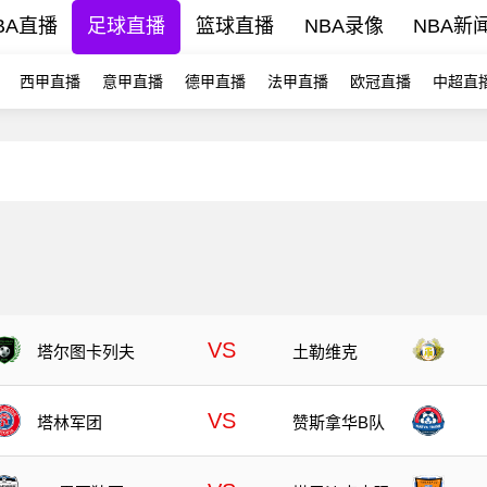
BA直播
足球直播
篮球直播
NBA录像
NBA新
西甲直播
意甲直播
德甲直播
法甲直播
欧冠直播
中超直
VS
塔尔图卡列夫
土勒维克
VS
塔林军团
赞斯拿华B队