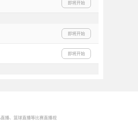
即将开始
即将开始
即将开始
A直播、篮球直播等比赛直播视