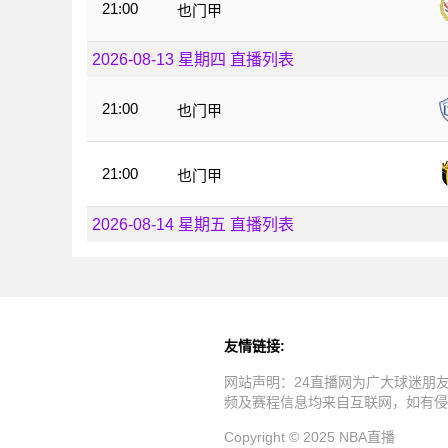
21:00
也门甲
2026-08-13 星期四 直播列表
21:00
也门甲
21:00
也门甲
2026-08-14 星期五 直播列表
友情链接:
网站声明：24直播网为广大球迷朋
频及赛程信息均来自互联网，如有侵
Copyright © 2025 NBA直播