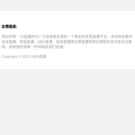
友情链接:
网站声明：24直播网为广大球迷朋友提供一个稳定的体育直播平台，本站所收集的
足球直播、英超直播、NBA直播、篮球直播等比赛直播视频及赛程信息均来自互联
网，如有侵权请第一时间联系我们处理。
Copyright © 2025 NBA直播