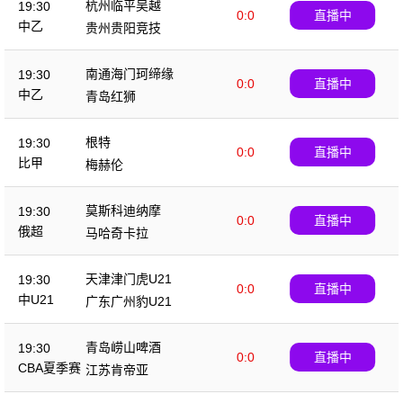
杭州临平吴越
19:30
0:0
直播中
中乙
贵州贵阳竞技
南通海门珂缔缘
19:30
0:0
直播中
中乙
青岛红狮
根特
19:30
0:0
直播中
比甲
梅赫伦
莫斯科迪纳摩
19:30
0:0
直播中
俄超
马哈奇卡拉
天津津门虎U21
19:30
0:0
直播中
中U21
广东广州豹U21
青岛崂山啤酒
19:30
0:0
直播中
CBA夏季赛
江苏肯帝亚