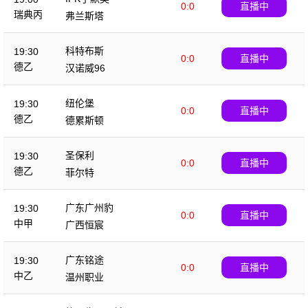
0:0
直播中
瑞典丙
弗兰斯塔
科特布斯
19:30
0:0
直播中
德乙
汉诺威96
纽伦堡
19:30
0:0
直播中
德乙
德累斯顿
圣保利
19:30
0:0
直播中
德乙
菲尔特
广东广州豹
19:30
0:0
直播中
中甲
广西恒宸
广东铭途
19:30
0:0
直播中
中乙
温州职业