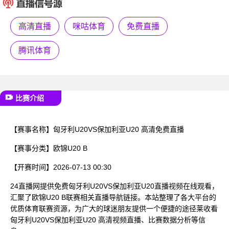
已结束
高清直播
咪咕体育
免费直播
腾讯体育
比赛介绍
【赛事名称】
匈牙利U20VS保加利亚U20 高清免费直播
【赛事分类】
欧锦U20 B
【开赛时间】
2026-07-13 00:30
24直播网提供免费匈牙利U20VS保加利亚U20直播视频在线观看，
汇聚了欧锦U20 B联赛相关直播导航链接。本站整理了各大平台的
优质体育联赛资源，为广大的球迷朋友提供一个便捷的途径莱收看
匈牙利U20VS保加利亚U20 高清视频直播、比赛数据分析等信