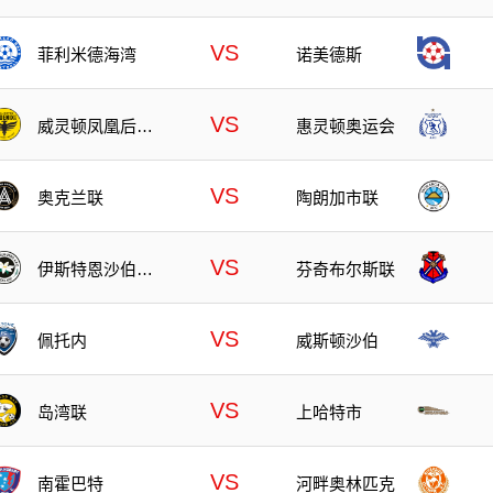
VS
菲利米德海湾
诺美德斯
VS
威灵顿凤凰后备
惠灵顿奥运会
队
VS
奥克兰联
陶朗加市联
VS
伊斯特恩沙伯奥
芬奇布尔斯联
克兰
VS
佩托内
威斯顿沙伯
VS
岛湾联
上哈特市
VS
南霍巴特
河畔奥林匹克