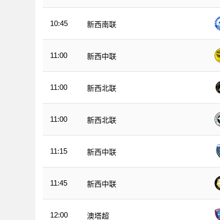
10:45
新西南联
11:00
新西中联
11:00
新西北联
11:00
新西北联
11:15
新西中联
11:45
新西中联
12:00
澳塔超