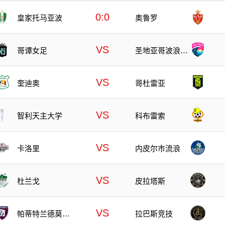
0:0
皇家托马亚波
奥鲁罗
VS
哥谭女足
圣地亚哥波浪女
足
VS
奎迪奥
哥杜雷亚
VS
智利天主大学
科布雷索
VS
卡洛里
内皮尔市流浪
VS
杜兰戈
皮拉塔斯
VS
帕蒂特兰德莫雷
拉巴斯竞技