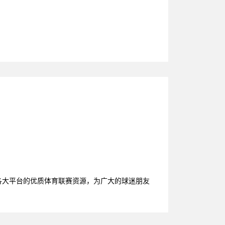
了各大平台的优质体育联赛资源，为广大的球迷朋友