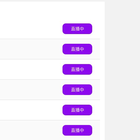
直播中
直播中
直播中
直播中
直播中
直播中