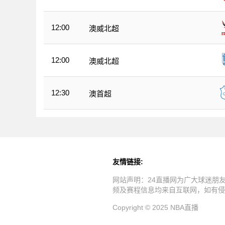
12:00
澳威北超
12:00
澳威北超
12:30
澳首超
友情链接:
网站声明：24直播网为广大球迷朋
频及赛程信息均来自互联网，如有侵
Copyright © 2025 NBA直播