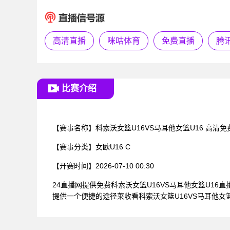
高清直播
咪咕体育
免费直播
腾
比赛介绍
【赛事名称】
科索沃女篮U16VS马耳他女篮U16 高清
【赛事分类】
女欧U16 C
【开赛时间】
2026-07-10 00:30
24直播网提供免费科索沃女篮U16VS马耳他女篮U1
提供一个便捷的途径莱收看科索沃女篮U16VS马耳他女