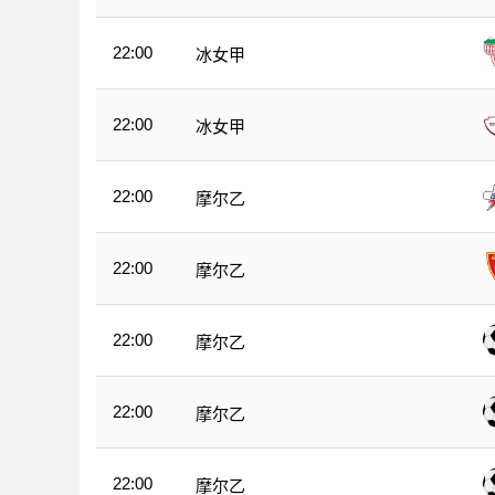
22:00
冰女甲
22:00
冰女甲
22:00
摩尔乙
22:00
摩尔乙
22:00
摩尔乙
22:00
摩尔乙
22:00
摩尔乙