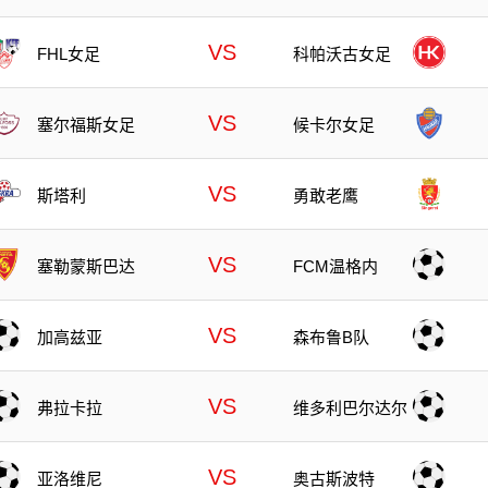
VS
FHL女足
科帕沃古女足
VS
塞尔福斯女足
候卡尔女足
VS
斯塔利
勇敢老鹰
VS
塞勒蒙斯巴达
FCM温格内
VS
加高兹亚
森布鲁B队
VS
弗拉卡拉
维多利巴尔达尔
VS
亚洛维尼
奥古斯波特