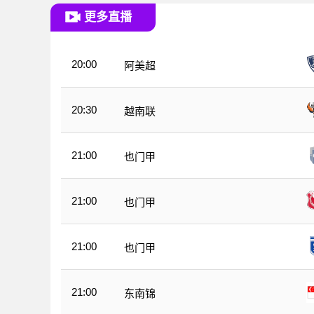
更多直播
20:00
阿美超
20:30
越南联
21:00
也门甲
21:00
也门甲
21:00
也门甲
21:00
东南锦