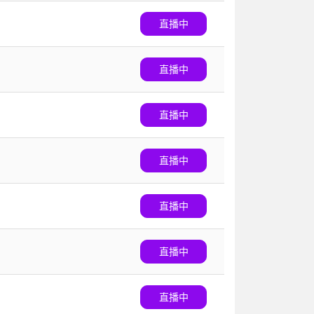
直播中
直播中
直播中
直播中
直播中
直播中
直播中