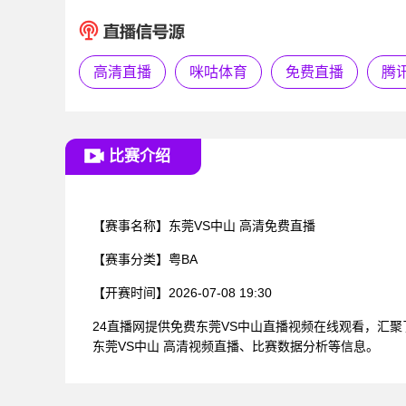
高清直播
咪咕体育
免费直播
腾
比赛介绍
【赛事名称】
东莞VS中山 高清免费直播
【赛事分类】
粤BA
【开赛时间】
2026-07-08 19:30
24直播网提供免费东莞VS中山直播视频在线观看，汇
东莞VS中山 高清视频直播、比赛数据分析等信息。