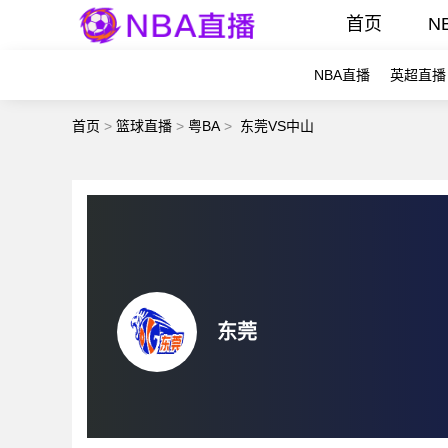
首页
N
NBA直播
英超直播
首页
>
篮球直播
>
粤BA
>
东莞VS中山
东莞