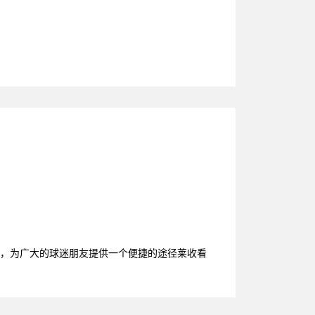
源，为广大的球迷朋友提供一个便捷的途径莱收看