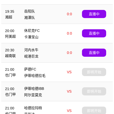
岳阳队
19:35
0:0
直播中
湘超
湘潭队
休尼克FC
20:00
0:0
直播中
阿美超
卡潘宝山
河内水牛
20:30
0:0
直播中
越南联
岘港巨龙
萨德FC
21:00
VS
即将开始
也门甲
伊蒂哈德拉毛
伊蒂哈德IBB
21:00
VS
即将开始
也门甲
阿尔亚莫克
哈德拉玛特
21:00
VS
即将开始
也门甲