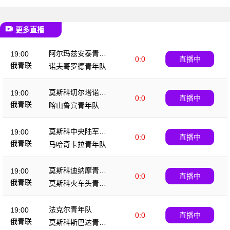
更多直播
阿尔玛兹安泰青年
19:00
0:0
直播中
队
俄青联
诺夫哥罗德青年队
莫斯科切尔塔诺沃
19:00
0:0
直播中
青年队
俄青联
喀山鲁宾青年队
莫斯科中央陆军青
19:00
0:0
直播中
年队
俄青联
马哈奇卡拉青年队
莫斯科迪纳摩青年
19:00
0:0
直播中
队
俄青联
莫斯科火车头青年
队
法克尔青年队
19:00
0:0
直播中
俄青联
莫斯科斯巴达青年