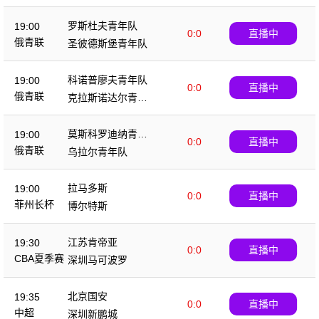
队
罗斯杜夫青年队
19:00
0:0
直播中
俄青联
圣彼德斯堡青年队
科诺普廖夫青年队
19:00
0:0
直播中
俄青联
克拉斯诺达尔青年
队
莫斯科罗迪纳青年
19:00
0:0
直播中
队
俄青联
乌拉尔青年队
拉马多斯
19:00
0:0
直播中
菲州长杯
博尔特斯
江苏肯帝亚
19:30
0:0
直播中
CBA夏季赛
深圳马可波罗
北京国安
19:35
0:0
直播中
中超
深圳新鹏城