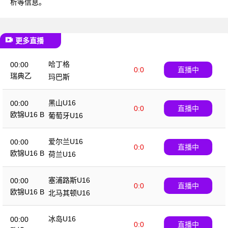
析等信息。
更多直播
哈丁格
00:00
0:0
直播中
瑞典乙
玛巴斯
黑山U16
00:00
0:0
直播中
欧锦U16 B
葡萄牙U16
爱尔兰U16
00:00
0:0
直播中
欧锦U16 B
荷兰U16
塞浦路斯U16
00:00
0:0
直播中
欧锦U16 B
北马其顿U16
冰岛U16
00:00
0:0
直播中