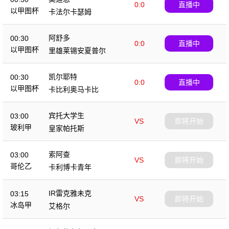
0:0
直播中
以甲图杯
卡法尔卡瑟姆
阿舒多
00:30
0:0
直播中
以甲图杯
里雄莱锡安夏普尔
凯尔耶特
00:30
0:0
直播中
以甲图杯
卡比利奥马卡比
宾托大学生
03:00
VS
即将开始
玻利甲
皇家帕托斯
索阿查
03:00
VS
即将开始
哥伦乙
卡利博卡青年
IR雷克雅未克
03:15
VS
即将开始
冰岛甲
艾格尔