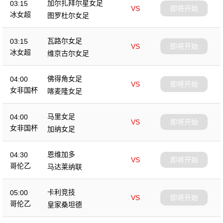
加尔扎拜尔星女足
03:15
VS
即将开始
冰女超
图罗杜尔女足
瓦路尔女足
03:15
VS
即将开始
冰女超
维京古尔女足
佛得角女足
04:00
VS
即将开始
女非国杯
喀麦隆女足
马里女足
04:00
VS
即将开始
女非国杯
加纳女足
恩维加多
04:30
VS
即将开始
哥伦乙
马达莱纳联
卡利竞技
05:00
VS
即将开始
哥伦乙
皇家桑坦德