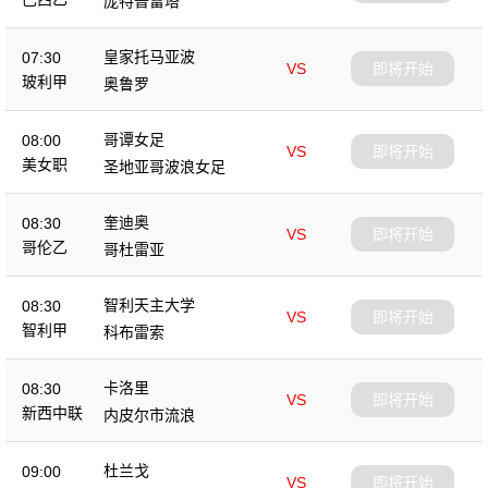
庞特普雷塔
皇家托马亚波
07:30
VS
即将开始
玻利甲
奥鲁罗
哥谭女足
08:00
VS
即将开始
美女职
圣地亚哥波浪女足
奎迪奥
08:30
VS
即将开始
哥伦乙
哥杜雷亚
智利天主大学
08:30
VS
即将开始
智利甲
科布雷索
卡洛里
08:30
VS
即将开始
新西中联
内皮尔市流浪
杜兰戈
09:00
VS
即将开始