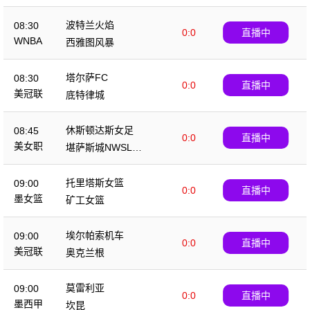
波特兰火焰
08:30
0:0
直播中
WNBA
西雅图风暴
塔尔萨FC
08:30
0:0
直播中
美冠联
底特律城
休斯顿达斯女足
08:45
0:0
直播中
美女职
堪萨斯城NWSL女
足
托里塔斯女篮
09:00
0:0
直播中
墨女篮
矿工女篮
埃尔帕索机车
09:00
0:0
直播中
美冠联
奥克兰根
莫雷利亚
09:00
0:0
直播中
墨西甲
坎昆