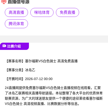
已结束
高清直播
咪咕体育
免费直播
腾讯体育
比赛介绍
【赛事名称】
塞尔福斯VS白色骑士 高清免费直播
【赛事分类】
冰岛乙
【开赛时间】
2026-07-12 00:00
24直播网提供免费塞尔福斯VS白色骑士直播视频在线观看，汇聚
了冰岛乙联赛相关直播导航链接。本站整理了各大平台的优质体育
联赛资源，为广大的球迷朋友提供一个便捷的途径莱收看塞尔福斯
VS白色骑士 高清视频直播、比赛数据分析等信息。