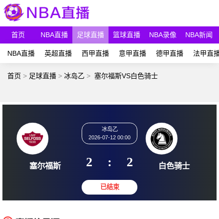
首页
NBA直播
足球直播
篮球直播
NBA录像
NBA新闻
NBA直播
英超直播
西甲直播
意甲直播
德甲直播
法甲直
首页
>
足球直播
>
冰岛乙
>
塞尔福斯VS白色骑士
冰岛乙
2026-07-12 00:00
2
:
2
塞尔福斯
白色