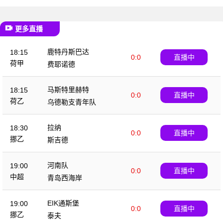
更多直播
鹿特丹斯巴达
18:15
0:0
直播中
荷甲
费耶诺德
马斯特里赫特
18:15
0:0
直播中
荷乙
乌德勒支青年队
拉纳
18:30
0:0
直播中
挪乙
斯吉德
河南队
19:00
0:0
直播中
中超
青岛西海岸
EIK通斯堡
19:00
0:0
直播中
挪乙
泰夫