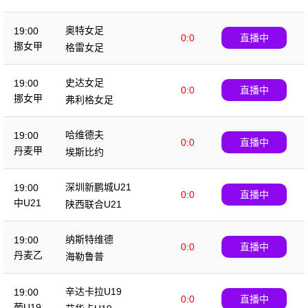
奥特女足
19:00
0:0
直播中
挪女甲
格雷女足
史达女足
19:00
0:0
直播中
挪女甲
弗利格女足
哈维德夫
19:00
0:0
直播中
丹麦甲
埃斯比约
深圳新鹏城U21
19:00
0:0
直播中
中U21
陕西联合U21
纳斯特维德
19:00
0:0
直播中
丹麦乙
海勒鲁普
辛达卡拉U19
19:00
0:0
直播中
葡U19