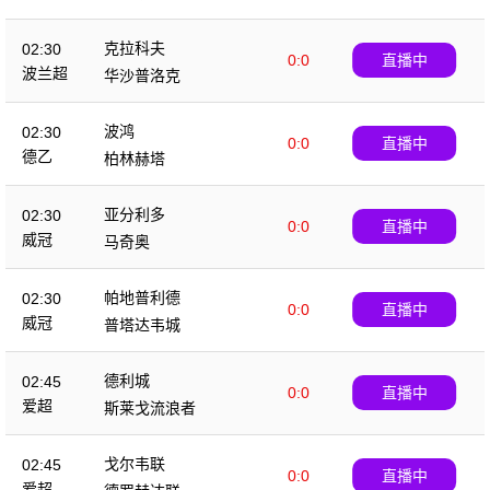
克拉科夫
02:30
0:0
直播中
波兰超
华沙普洛克
波鸿
02:30
0:0
直播中
德乙
柏林赫塔
亚分利多
02:30
0:0
直播中
威冠
马奇奥
帕地普利德
02:30
0:0
直播中
威冠
普塔达韦城
德利城
02:45
0:0
直播中
爱超
斯莱戈流浪者
戈尔韦联
02:45
0:0
直播中
爱超