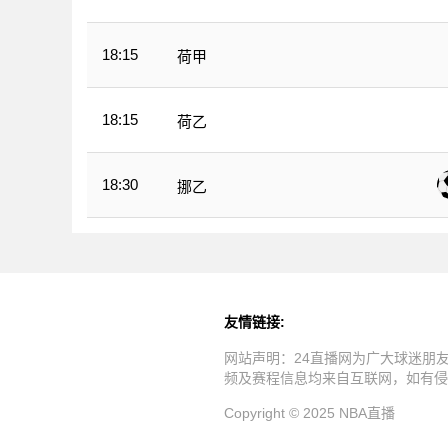
18:15
荷甲
18:15
荷乙
18:30
挪乙
友情链接:
网站声明：24直播网为广大球迷朋
频及赛程信息均来自互联网，如有侵
Copyright © 2025 NBA直播