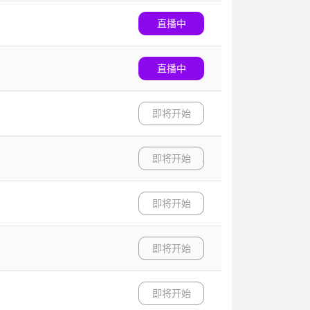
直播中
直播中
即将开始
即将开始
即将开始
即将开始
即将开始