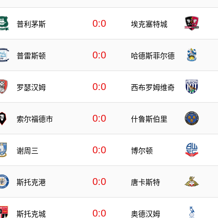
0:0
普利茅斯
埃克塞特城
0:0
普雷斯顿
哈德斯菲尔德
0:0
罗瑟汉姆
西布罗姆维奇
0:0
索尔福德市
什鲁斯伯里
0:0
谢周三
博尔顿
0:0
斯托克港
唐卡斯特
0:0
斯托克城
奥德汉姆