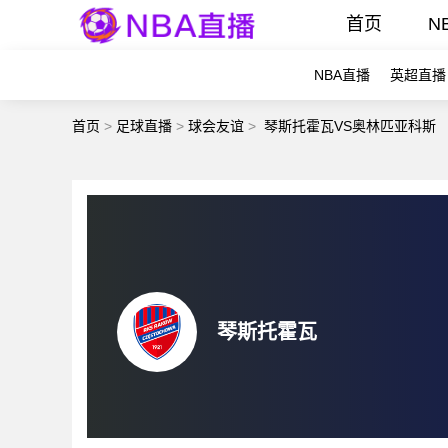
首页
N
NBA直播
英超直播
首页
>
足球直播
>
球会友谊
>
琴斯托霍瓦VS奥林匹亚科斯
琴斯托霍瓦