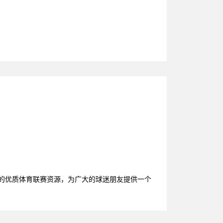
台的优质体育联赛资源，为广大的球迷朋友提供一个