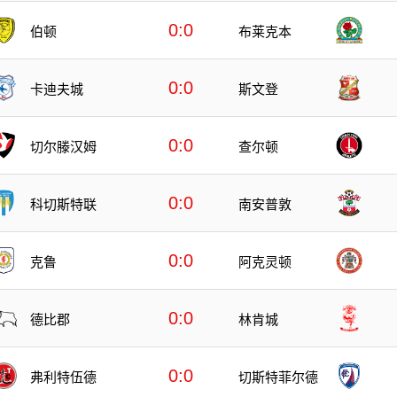
0:0
伯顿
布莱克本
0:0
卡迪夫城
斯文登
0:0
切尔滕汉姆
查尔顿
0:0
科切斯特联
南安普敦
0:0
克鲁
阿克灵顿
0:0
德比郡
林肯城
0:0
弗利特伍德
切斯特菲尔德