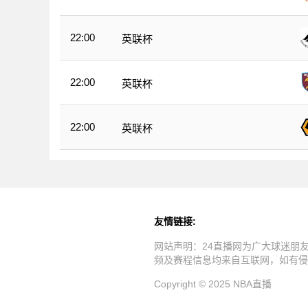
22:00
英联杯
22:00
英联杯
22:00
英联杯
友情链接:
网站声明：24直播网为广大球迷朋
频及赛程信息均来自互联网，如有侵
Copyright © 2025 NBA直播