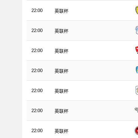
22:00
英联杯
22:00
英联杯
22:00
英联杯
22:00
英联杯
22:00
英联杯
22:00
英联杯
22:00
英联杯