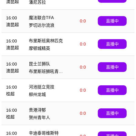
澳昆超
潘尼苏拉
魔法联合TFA
16:00
0:0
直播中
澳昆超
罗切达尔流浪
布里斯班奥林匹克
16:00
0:0
直播中
澳昆超
摩顿城精英
昆士兰狮队
16:00
0:0
直播中
澳昆超
布里斯班狮吼青年
队
河池挺立竞技
16:00
0:0
直播中
桂超
柳州龙城
贵港浔郁
16:00
0:0
直播中
桂超
贺州青年人
辛迪泰哥维斯特
16:00