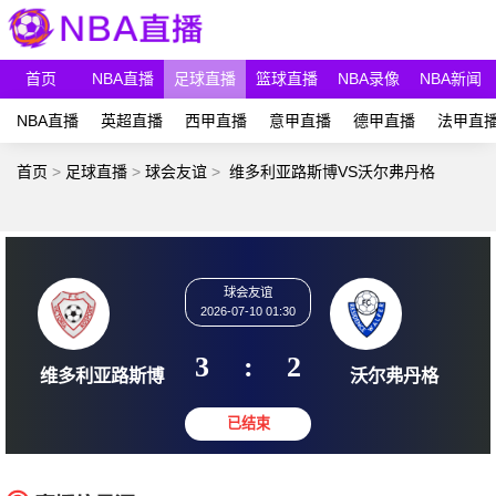
首页
NBA直播
足球直播
篮球直播
NBA录像
NBA新闻
NBA直播
英超直播
西甲直播
意甲直播
德甲直播
法甲直
首页
>
足球直播
>
球会友谊
>
维多利亚路斯博VS沃尔弗丹格
球会友谊
2026-07-10 01:30
3
:
2
维多利亚路斯博
沃尔弗