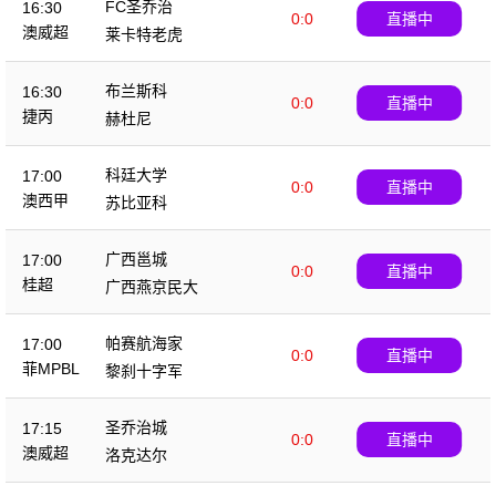
FC圣乔治
16:30
0:0
直播中
澳威超
莱卡特老虎
布兰斯科
16:30
0:0
直播中
捷丙
赫杜尼
科廷大学
17:00
0:0
直播中
澳西甲
苏比亚科
广西邕城
17:00
0:0
直播中
桂超
广西燕京民大
帕赛航海家
17:00
0:0
直播中
菲MPBL
黎刹十字军
圣乔治城
17:15
0:0
直播中
澳威超
洛克达尔