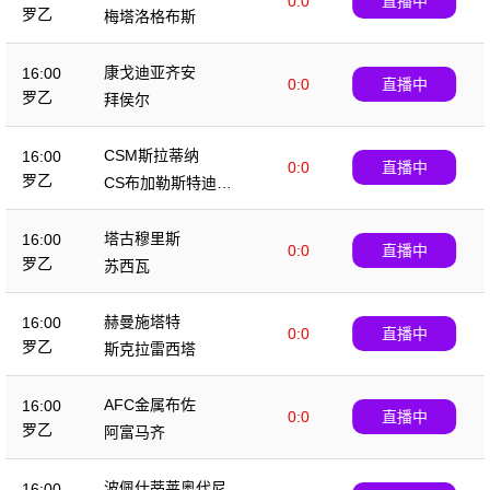
0:0
直播中
罗乙
梅塔洛格布斯
康戈迪亚齐安
16:00
0:0
直播中
罗乙
拜侯尔
CSM斯拉蒂纳
16:00
0:0
直播中
罗乙
CS布加勒斯特迪纳
摩
塔古穆里斯
16:00
0:0
直播中
罗乙
苏西瓦
赫曼施塔特
16:00
0:0
直播中
罗乙
斯克拉雷西塔
AFC金属布佐
16:00
0:0
直播中
罗乙
阿富马齐
波佩什蒂莱奥代尼
16:00