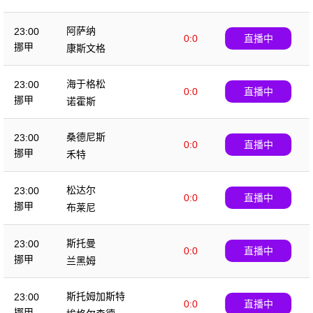
阿萨纳
23:00
0:0
直播中
挪甲
康斯文格
海于格松
23:00
0:0
直播中
挪甲
诺霍斯
桑德尼斯
23:00
0:0
直播中
挪甲
禾特
松达尔
23:00
0:0
直播中
挪甲
布莱尼
斯托曼
23:00
0:0
直播中
挪甲
兰黑姆
斯托姆加斯特
23:00
0:0
直播中
挪甲