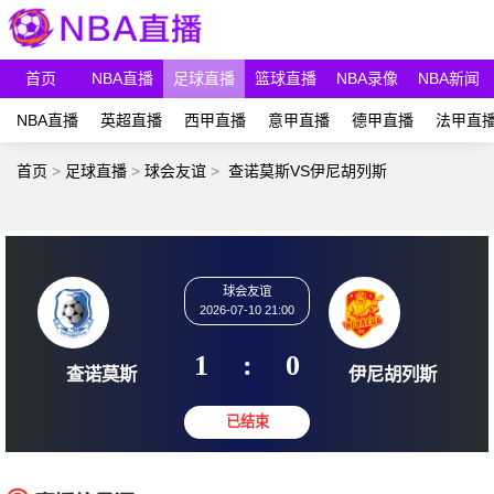
首页
NBA直播
足球直播
篮球直播
NBA录像
NBA新闻
NBA直播
英超直播
西甲直播
意甲直播
德甲直播
法甲直
首页
>
足球直播
>
球会友谊
>
查诺莫斯VS伊尼胡列斯
球会友谊
2026-07-10 21:00
1
:
0
查诺莫斯
伊尼胡