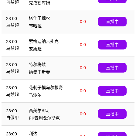
乌兹超
克孜勒库姆
塔什干棉农
23:00
0:0
直播中
乌兹超
布哈拉
索格迪纳吉扎克
23:00
0:0
直播中
乌兹超
安集延
特尔梅兹
23:00
0:0
直播中
乌兹超
纳曼干新春
花刺子模乌尔根奇
23:00
0:0
直播中
乌兹超
马沙尔
高美尔B队
23:00
0:0
直播中
白俄甲
FK索利戈尔斯克
利达
23:00