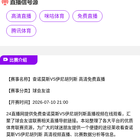
已结束
高清直播
咪咕体育
免费直播
腾讯体育
比赛介绍
【赛事名称】
查诺莫斯VS伊尼胡列斯 高清免费直播
【赛事分类】
球会友谊
【开赛时间】
2026-07-10 21:00
24直播网提供免费查诺莫斯VS伊尼胡列斯直播视频在线观看，汇
聚了球会友谊联赛相关直播导航链接。本站整理了各大平台的优质
体育联赛资源，为广大的球迷朋友提供一个便捷的途径莱收看查诺
莫斯VS伊尼胡列斯 高清视频直播、比赛数据分析等信息。