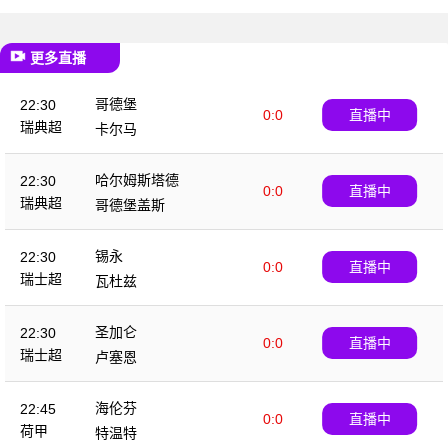
更多直播
哥德堡
22:30
0:0
直播中
瑞典超
卡尔马
哈尔姆斯塔德
22:30
0:0
直播中
瑞典超
哥德堡盖斯
锡永
22:30
0:0
直播中
瑞士超
瓦杜兹
圣加仑
22:30
0:0
直播中
瑞士超
卢塞恩
海伦芬
22:45
0:0
直播中
荷甲
特温特