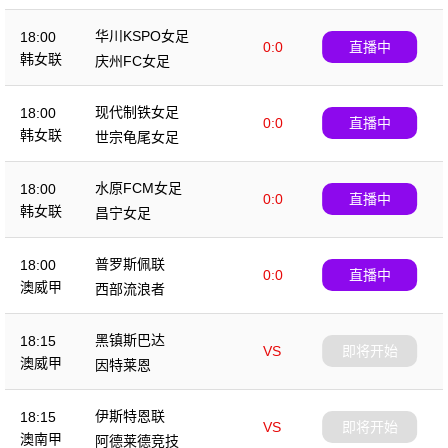
华川KSPO女足
18:00
0:0
直播中
韩女联
庆州FC女足
现代制铁女足
18:00
0:0
直播中
韩女联
世宗龟尾女足
水原FCM女足
18:00
0:0
直播中
韩女联
昌宁女足
普罗斯佩联
18:00
0:0
直播中
澳威甲
西部流浪者
黑镇斯巴达
18:15
VS
即将开始
澳威甲
因特莱恩
伊斯特恩联
18:15
VS
即将开始
澳南甲
阿德莱德竞技