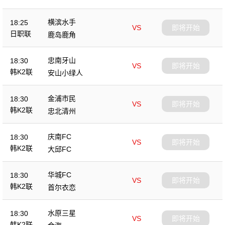
横滨水手
18:25
VS
即将开始
日职联
鹿岛鹿角
忠南牙山
18:30
VS
即将开始
韩K2联
安山小绿人
金浦市民
18:30
VS
即将开始
韩K2联
忠北清州
庆南FC
18:30
VS
即将开始
韩K2联
大邱FC
华城FC
18:30
VS
即将开始
韩K2联
首尔衣恋
水原三星
18:30
VS
即将开始
韩K2联