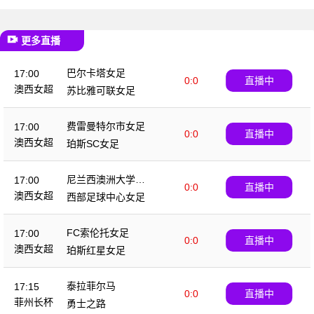
更多直播
巴尔卡塔女足
17:00
0:0
直播中
澳西女超
苏比雅可联女足
费雷曼特尔市女足
17:00
0:0
直播中
澳西女超
珀斯SC女足
尼兰西澳洲大学女
17:00
0:0
直播中
足
澳西女超
西部足球中心女足
FC索伦托女足
17:00
0:0
直播中
澳西女超
珀斯红星女足
泰拉菲尔马
17:15
0:0
直播中
菲州长杯
勇士之路