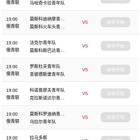
年队
俄青联
马哈奇卡拉青年队
莫斯科迪纳摩青年
19:00
VS
即将开始
队
俄青联
莫斯科火车头青年
队
法克尔青年队
19:00
VS
即将开始
俄青联
莫斯科斯巴达青年
队
罗斯杜夫青年队
19:00
VS
即将开始
俄青联
圣彼德斯堡青年队
科诺普廖夫青年队
19:00
VS
即将开始
俄青联
克拉斯诺达尔青年
队
莫斯科罗迪纳青年
19:00
VS
即将开始
队
俄青联
乌拉尔青年队
拉马多斯
19:00