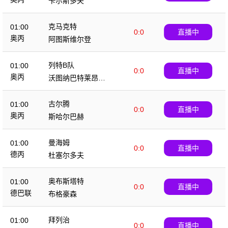
卡尔斯多夫
克马克特
01:00
0:0
直播中
奥丙
阿图斯维尔登
列特B队
01:00
0:0
直播中
奥丙
沃图纳巴特莱昂费
尔登
古尔腾
01:00
0:0
直播中
奥丙
斯哈尔巴赫
曼海姆
01:00
0:0
直播中
德丙
杜塞尔多夫
奥布斯塔特
01:00
0:0
直播中
德巴联
布格豪森
拜列治
01:00
0:0
直播中