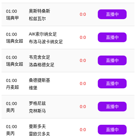
奥斯特桑斯
01:00
0:0
直播中
瑞典甲
松兹瓦尔
AIK索尔纳女足
01:00
0:0
直播中
瑞典女超
布洛马波卡纳女足
韦克舍女足
01:00
0:0
直播中
瑞典女超
洛森格德女足
桑德捷斯基
01:00
0:0
直播中
丹麦超
维堡
罗格尼兹
01:00
0:0
直播中
奥丙
克林斯马
曼斯多夫
01:00
0:0
直播中
奥丙
雷欧贝多夫