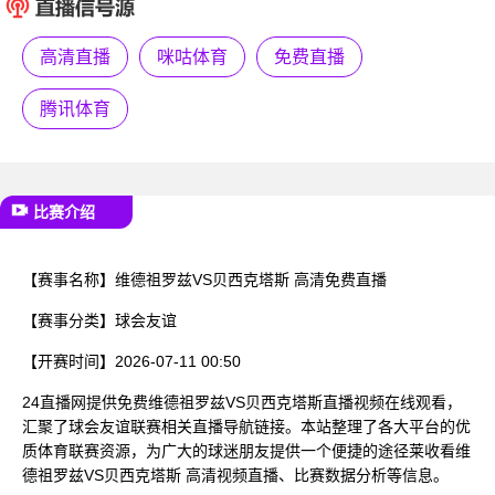
已结束
高清直播
咪咕体育
免费直播
腾讯体育
比赛介绍
【赛事名称】
维德祖罗兹VS贝西克塔斯 高清免费直播
【赛事分类】
球会友谊
【开赛时间】
2026-07-11 00:50
24直播网提供免费维德祖罗兹VS贝西克塔斯直播视频在线观看，
汇聚了球会友谊联赛相关直播导航链接。本站整理了各大平台的优
质体育联赛资源，为广大的球迷朋友提供一个便捷的途径莱收看维
德祖罗兹VS贝西克塔斯 高清视频直播、比赛数据分析等信息。