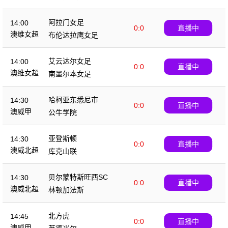
阿拉门女足
14:00
0:0
直播中
澳维女超
布伦达拉鹰女足
艾云达尔女足
14:00
0:0
直播中
澳维女超
南墨尔本女足
哈柯亚东悉尼市
14:30
0:0
直播中
澳威甲
公牛学院
亚登斯顿
14:30
0:0
直播中
澳威北超
库克山联
贝尔蒙特斯旺西SC
14:30
0:0
直播中
澳威北超
林顿加法斯
北方虎
14:45
0:0
直播中
澳威甲