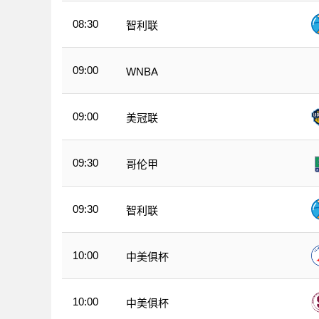
08:30
智利联
09:00
WNBA
09:00
美冠联
09:30
哥伦甲
09:30
智利联
10:00
中美俱杯
10:00
中美俱杯