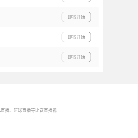
即将开始
即将开始
即将开始
A直播、篮球直播等比赛直播视