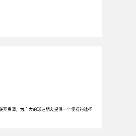
育联赛资源，为广大的球迷朋友提供一个便捷的途径