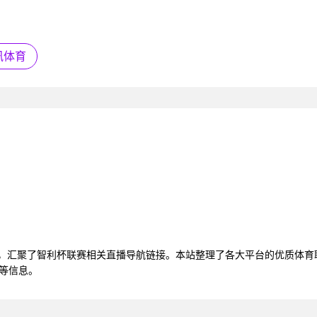
讯体育
看，汇聚了智利杯联赛相关直播导航链接。本站整理了各大平台的优质体
析等信息。