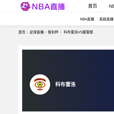
首页
N
NBA直播
英超直播
首页
>
足球直播
>
智利杯
>
科布雷洛VS塞雷那
科布雷洛