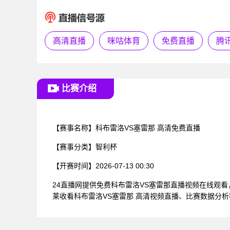
高清直播
咪咕体育
免费直播
腾
比赛介绍
【赛事名称】
科布雷洛VS塞雷那 高清免费直播
【赛事分类】
智利杯
【开赛时间】
2026-07-13 00:30
24直播网提供免费科布雷洛VS塞雷那直播视频在线观
莱收看科布雷洛VS塞雷那 高清视频直播、比赛数据分