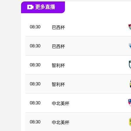
更多直播
08:30
巴西杯
08:30
巴西杯
08:30
智利杯
08:30
智利杯
08:30
中北美杯
08:30
中北美杯