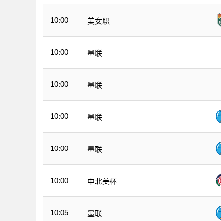
10:00
美女职
10:00
墨联
10:00
墨联
10:00
墨联
10:00
墨联
10:00
中北美杯
10:05
墨联