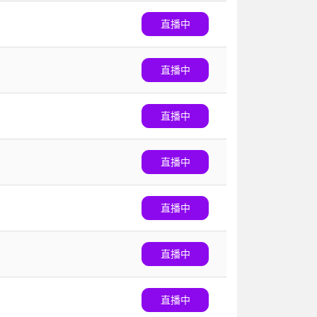
直播中
直播中
直播中
直播中
直播中
直播中
直播中