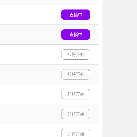
直播中
直播中
即将开始
即将开始
即将开始
即将开始
即将开始