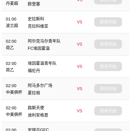
丹麦超
欧登塞
史拉斯科
01:00
VS
即将开始
波兰超
克拉科维亚
阿尔克马尔青年队
02:00
VS
即将开始
荷乙
FC埃因霍温
埃因霍温青年队
02:00
VS
即将开始
荷乙
福伦丹
阿马多尔广场
02:00
VS
即将开始
中美俱杯
夏拉祖
路斯天使
02:00
VS
即将开始
中美俱杯
迪利安格恩
安提瓜GFC
02:00