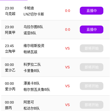
卡帕迪
23:00
0:0
直播中
乌克超
LNZ切尔卡斯
乌拉尔图B队
23:00
0:0
直播中
阿美甲
诺亚B队
维尔纽斯投资
23:45
VS
即将开始
立陶甲
帕纳瓦兹
科罗拉二队
00:00
VS
即将开始
爱沙乙
卡里鲁B队
潭美卡B队
00:00
VS
即将开始
爱沙丙
帕尔努瓦夫鲁B队
阿思可
00:00
VS
即将开始
挪丙
松达尔B队