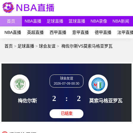
首页
NBA直播
足球直播
篮球直播
NBA录像
NBA新闻
NBA直播
英超直播
西甲直播
意甲直播
德甲直播
法甲直
首页
>
足球直播
>
球会友谊
>
梅佐尔斯VS莫索马格亚罗瓦
球会友谊
2026-07-09 00:30
2
:
2
梅佐尔斯
莫索马格