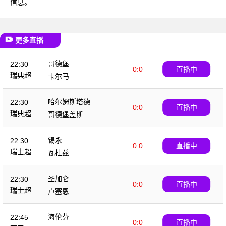
信息。
更多直播
哥德堡
22:30
0:0
直播中
瑞典超
卡尔马
哈尔姆斯塔德
22:30
0:0
直播中
瑞典超
哥德堡盖斯
锡永
22:30
0:0
直播中
瑞士超
瓦杜兹
圣加仑
22:30
0:0
直播中
瑞士超
卢塞恩
海伦芬
22:45
0:0
直播中