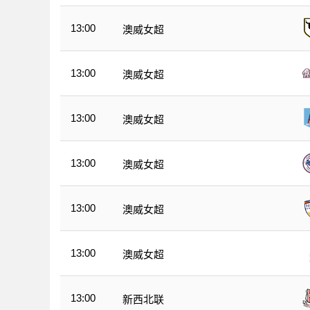
13:00
澳威女超
13:00
澳威女超
13:00
澳威女超
13:00
澳威女超
13:00
澳威女超
13:00
澳威女超
13:00
新西北联