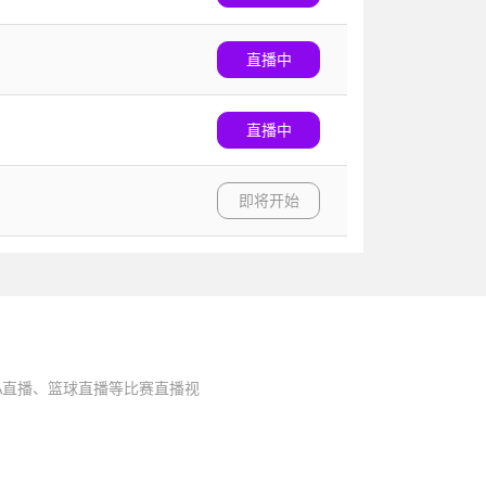
直播中
直播中
即将开始
A直播、篮球直播等比赛直播视