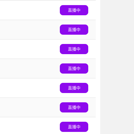
直播中
直播中
直播中
直播中
直播中
直播中
直播中