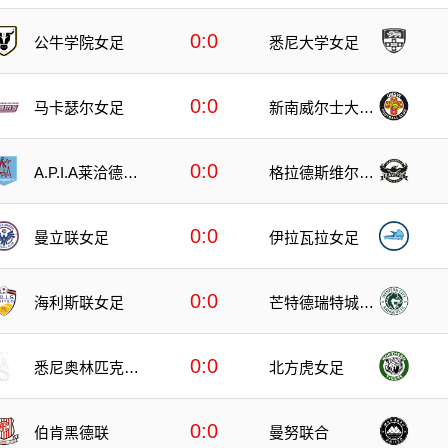
足B队
0:0
公牛学院女足
悉尼大学女足
0:0
马卡瑟尔女足
新南威尔士大学
女足
0:0
A.P.I.A莱洽德女
格拉德斯维尔乌
足
鸦女足
0:0
曼立联女足
伊拉瓦拉女足
0:0
海利斯联女足
芒特德瑞特城女
足
0:0
悉尼奥林匹克女
北方虎女足
足
0:0
伯肯黑德联
曼努联合