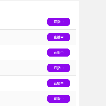
直播中
直播中
直播中
直播中
直播中
直播中