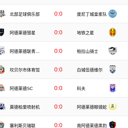
0:0
北部足球俱乐部
度尼丁城皇家队
0:0
阿德莱德彗星
地铁之星
0:0
阿德莱德联青年
帕拉山骑士
队
0:0
坎贝尔市体育馆
白城伍德维尔
0:0
阿德莱德SC
科夫
0:0
莫德柏里喷射机
阿德莱德眼镜蛇
0:0
塞利斯贝瑞联
南阿德莱德黑豹