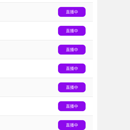
直播中
直播中
直播中
直播中
直播中
直播中
直播中