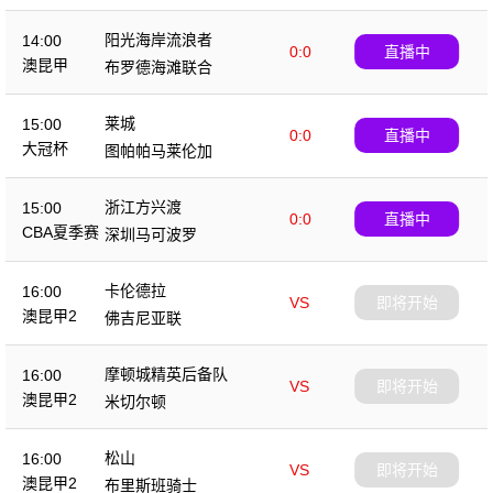
阳光海岸流浪者
14:00
0:0
直播中
澳昆甲
布罗德海滩联合
莱城
15:00
0:0
直播中
大冠杯
图帕帕马莱伦加
浙江方兴渡
15:00
0:0
直播中
CBA夏季赛
深圳马可波罗
卡伦德拉
16:00
VS
即将开始
澳昆甲2
佛吉尼亚联
摩顿城精英后备队
16:00
VS
即将开始
澳昆甲2
米切尔顿
松山
16:00
VS
即将开始
澳昆甲2
布里斯班骑士