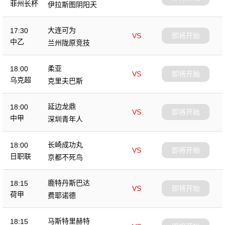
菲州长杯
伊拉斯图阴阳天
大连可为
17:30
VS
即将开始
中乙
兰州陇原竞技
柔亚
18:00
VS
即将开始
乌克超
克里夫巴斯
延边龙鼎
18:00
VS
即将开始
中甲
深圳青年人
长崎成功丸
18:00
VS
即将开始
日职联
京都不死鸟
鹿特丹斯巴达
18:15
VS
即将开始
荷甲
费耶诺德
马斯特里赫特
18:15