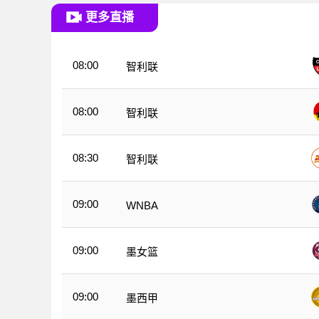
更多直播
08:00
智利联
08:00
智利联
08:30
智利联
09:00
WNBA
09:00
墨女篮
09:00
墨西甲