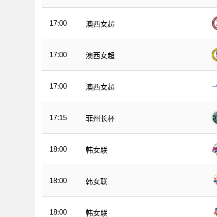
17:00
澳西女超
17:00
澳西女超
17:00
澳西女超
17:15
菲州长杯
18:00
韩女联
18:00
韩女联
18:00
韩女联