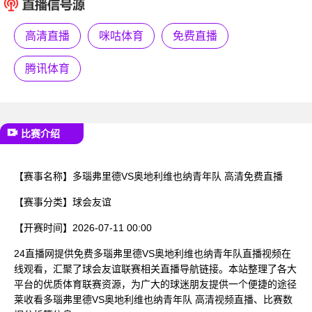
已结束
高清直播
咪咕体育
免费直播
腾讯体育
比赛介绍
【赛事名称】
多瑙弗里德VS奥地利维也纳青年队 高清免费直播
【赛事分类】
球会友谊
【开赛时间】
2026-07-11 00:00
24直播网提供免费多瑙弗里德VS奥地利维也纳青年队直播视频在
线观看，汇聚了球会友谊联赛相关直播导航链接。本站整理了各大
平台的优质体育联赛资源，为广大的球迷朋友提供一个便捷的途径
莱收看多瑙弗里德VS奥地利维也纳青年队 高清视频直播、比赛数