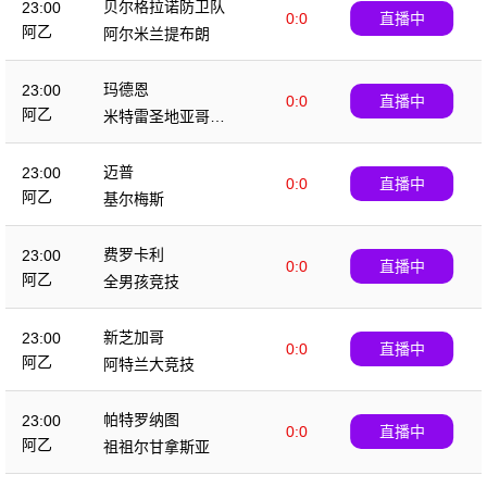
贝尔格拉诺防卫队
23:00
0:0
直播中
阿乙
阿尔米兰提布朗
玛德恩
23:00
0:0
直播中
阿乙
米特雷圣地亚哥竞
技
迈普
23:00
0:0
直播中
阿乙
基尔梅斯
费罗卡利
23:00
0:0
直播中
阿乙
全男孩竞技
新芝加哥
23:00
0:0
直播中
阿乙
阿特兰大竞技
帕特罗纳图
23:00
0:0
直播中
阿乙
祖祖尔甘拿斯亚