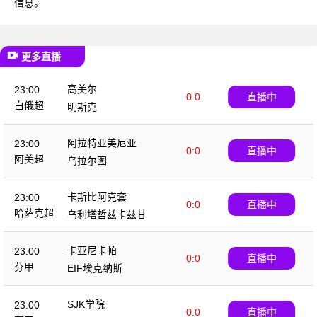
信息。
更多直播
高美尔
23:00
0:0
直播中
白俄超
明斯克
阿拉特亚美尼亚
23:00
0:0
直播中
阿美超
乌拉尔图
卡斯比阿克套
23:00
0:0
直播中
哈萨克超
乌利塔哲兹卡兹甘
卡亚尼卡帕
23:00
0:0
直播中
芬甲
EIF埃克纳斯
SJK学院
23:00
0:0
直播中