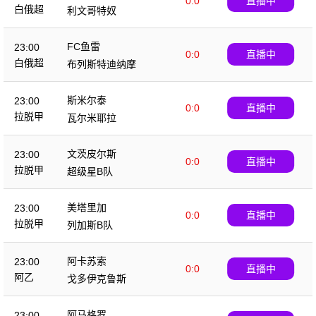
0:0
直播中
白俄超
利文哥特奴
FC鱼雷
23:00
0:0
直播中
白俄超
布列斯特迪纳摩
斯米尔泰
23:00
0:0
直播中
拉脱甲
瓦尔米耶拉
文茨皮尔斯
23:00
0:0
直播中
拉脱甲
超级星B队
美塔里加
23:00
0:0
直播中
拉脱甲
列加斯B队
阿卡苏索
23:00
0:0
直播中
阿乙
戈多伊克鲁斯
阿马格罗
23:00