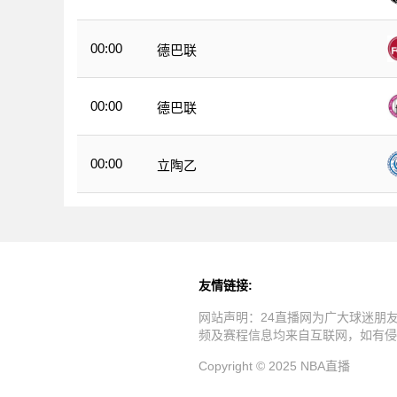
00:00
德巴联
00:00
德巴联
00:00
立陶乙
友情链接:
网站声明：24直播网为广大球迷朋
频及赛程信息均来自互联网，如有侵
Copyright © 2025 NBA直播