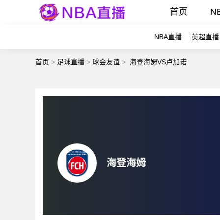
首页
N
NBA直播
英超直播
首页
>
足球直播
>
球会友谊
>
海登海姆VS卢加诺
海登海姆