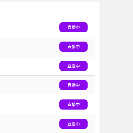
直播中
直播中
直播中
直播中
直播中
直播中