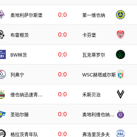
0:0
奥地利萨尔斯堡
第一维也纳
0:0
布雷根茨
卡芬堡
0:0
BW林茨
瓦克蒂罗尔
0:0
列弗宁
WSC赫塔威尔斯
0:0
维也纳迅速青年
禾斯贝治
队
0:0
圣珀尔滕
奥地利维也纳青
年队
0:0
格拉茨青年队
弗洛里茨多夫