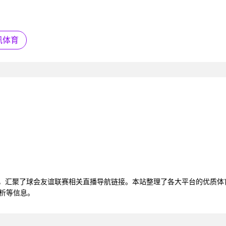
讯体育
看，汇聚了球会友谊联赛相关直播导航链接。本站整理了各大平台的优质
分析等信息。