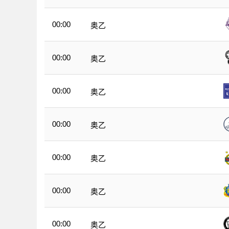
00:00
奥乙
00:00
奥乙
00:00
奥乙
00:00
奥乙
00:00
奥乙
00:00
奥乙
00:00
奥乙