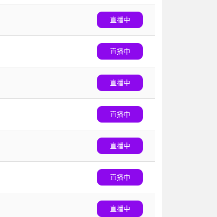
直播中
直播中
直播中
直播中
直播中
直播中
直播中