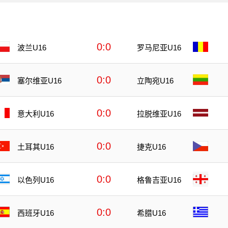
0:0
波兰U16
罗马尼亚U16
0:0
塞尔维亚U16
立陶宛U16
0:0
意大利U16
拉脱维亚U16
0:0
土耳其U16
捷克U16
0:0
以色列U16
格鲁吉亚U16
0:0
西班牙U16
希腊U16