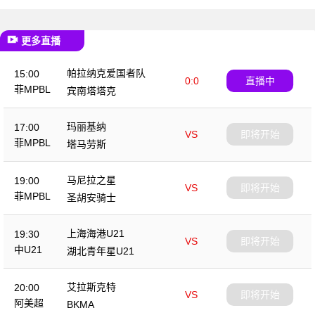
更多直播
帕拉纳克爱国者队
15:00
0:0
直播中
菲MPBL
宾南塔塔克
玛丽基纳
17:00
VS
即将开始
菲MPBL
塔马劳斯
马尼拉之星
19:00
VS
即将开始
菲MPBL
圣胡安骑士
上海海港U21
19:30
VS
即将开始
中U21
湖北青年星U21
艾拉斯克特
20:00
VS
即将开始
阿美超
BKMA