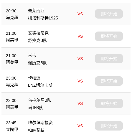
普莱西亚
20:30
VS
即将开始
乌克超
梅塔利斯特1925
安德拉尼克
21:00
VS
即将开始
阿美甲
舒拉克B队
米卡
21:00
VS
即将开始
阿美甲
佩历克B队
卡帕迪
23:00
VS
即将开始
乌克超
LNZ切尔卡斯
乌拉尔图B队
23:00
VS
即将开始
阿美甲
诺亚B队
维尔纽斯投资
23:45
VS
即将开始
立陶甲
帕纳瓦兹