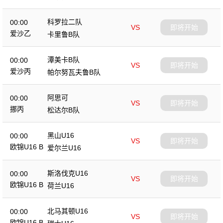
科罗拉二队
00:00
VS
即将开始
爱沙乙
卡里鲁B队
潭美卡B队
00:00
VS
即将开始
爱沙丙
帕尔努瓦夫鲁B队
阿思可
00:00
VS
即将开始
挪丙
松达尔B队
黑山U16
00:00
VS
即将开始
欧锦U16 B
爱尔兰U16
斯洛伐克U16
00:00
VS
即将开始
欧锦U16 B
荷兰U16
北马其顿U16
00:00
VS
即将开始
欧锦U16 B