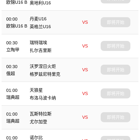
欧锦U16 B
奥地利U16
丹麦U16
00:00
VS
即将开始
欧锦U16 B
英格兰U16
瑞特瑞埃
00:30
VS
即将开始
立陶甲
扎尔吉里斯
沃罗涅日火炬
00:30
VS
即将开始
俄超
格罗兹尼特里克
天狼星
01:00
VS
即将开始
瑞典超
布洛马波卡纳
瓦斯特拉斯
01:00
VS
即将开始
瑞典超
尤尔加登
诺尔比
01:00