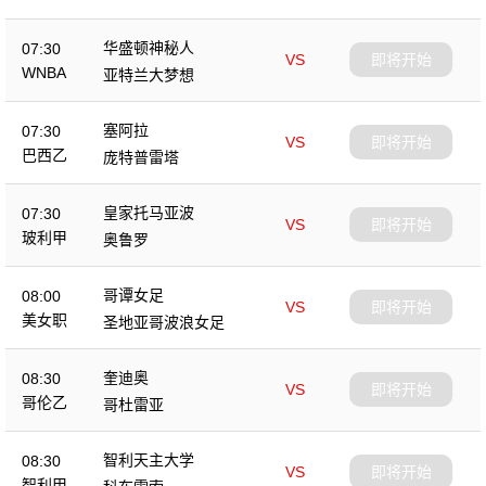
华盛顿神秘人
07:30
VS
即将开始
WNBA
亚特兰大梦想
塞阿拉
07:30
VS
即将开始
巴西乙
庞特普雷塔
皇家托马亚波
07:30
VS
即将开始
玻利甲
奥鲁罗
哥谭女足
08:00
VS
即将开始
美女职
圣地亚哥波浪女足
奎迪奥
08:30
VS
即将开始
哥伦乙
哥杜雷亚
智利天主大学
08:30
VS
即将开始
智利甲