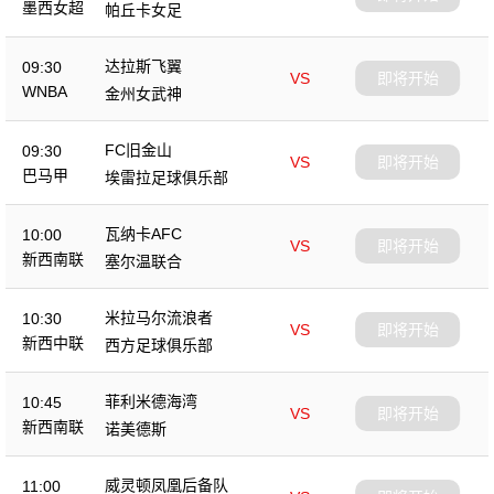
墨西女超
帕丘卡女足
达拉斯飞翼
09:30
VS
即将开始
WNBA
金州女武神
FC旧金山
09:30
VS
即将开始
巴马甲
埃雷拉足球俱乐部
瓦纳卡AFC
10:00
VS
即将开始
新西南联
塞尔温联合
米拉马尔流浪者
10:30
VS
即将开始
新西中联
西方足球俱乐部
菲利米德海湾
10:45
VS
即将开始
新西南联
诺美德斯
威灵顿凤凰后备队
11:00