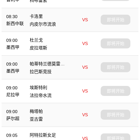
科布雷索
卡洛里
08:30
VS
即将开始
新西中联
内皮尔市流浪
杜兰戈
09:00
VS
即将开始
墨西甲
皮拉塔斯
帕蒂特兰德莫雷洛
09:00
VS
即将开始
斯
墨西甲
拉巴斯竞技
埃斯特利
09:00
VS
即将开始
尼拉甲
法拉帝水流
梅塔帕
09:00
VS
即将开始
萨尔超
亚古雷
阿特拉斯女足
09:05
VS
即将开始