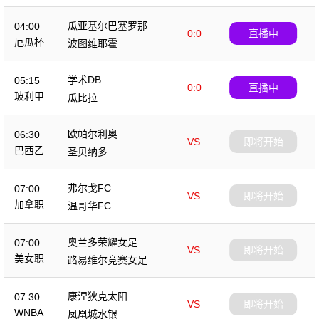
瓜亚基尔巴塞罗那
04:00
0:0
直播中
厄瓜杯
波图维耶霍
学术DB
05:15
0:0
直播中
玻利甲
瓜比拉
欧帕尔利奥
06:30
VS
即将开始
巴西乙
圣贝纳多
弗尔戈FC
07:00
VS
即将开始
加拿职
温哥华FC
奥兰多荣耀女足
07:00
VS
即将开始
美女职
路易维尔竞赛女足
康涅狄克太阳
07:30
VS
即将开始
WNBA
凤凰城水银