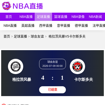
首页
NBA直播
足球直播
篮球直播
NBA录像
NBA新闻
NBA直播
英超直播
西甲直播
意甲直播
德甲直播
法甲直
首页
>
足球直播
>
球会友谊
>
格拉茨风暴VS卡尔斯多夫
球会友谊
2026-07-09 00:00
4
:
1
格拉茨风暴
卡尔斯