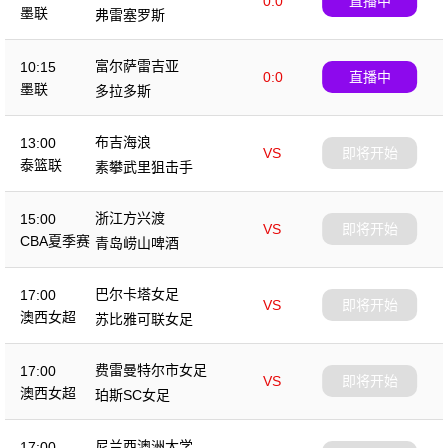
0:0
直播中
墨联
弗雷塞罗斯
富尔萨雷吉亚
10:15
0:0
直播中
墨联
多拉多斯
布吉海浪
13:00
VS
即将开始
泰篮联
素攀武里狙击手
浙江方兴渡
15:00
VS
即将开始
CBA夏季赛
青岛崂山啤酒
巴尔卡塔女足
17:00
VS
即将开始
澳西女超
苏比雅可联女足
费雷曼特尔市女足
17:00
VS
即将开始
澳西女超
珀斯SC女足
尼兰西澳洲大学女
17:00