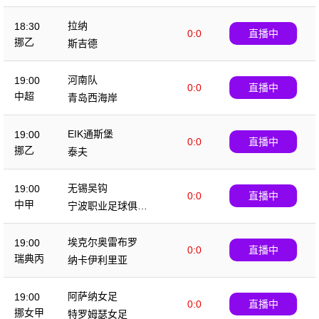
拉纳
18:30
0:0
直播中
挪乙
斯吉德
河南队
19:00
0:0
直播中
中超
青岛西海岸
EIK通斯堡
19:00
0:0
直播中
挪乙
泰夫
无锡吴钩
19:00
0:0
直播中
中甲
宁波职业足球俱乐
部
埃克尔奥雷布罗
19:00
0:0
直播中
瑞典丙
纳卡伊利里亚
阿萨纳女足
19:00
0:0
直播中
挪女甲
特罗姆瑟女足