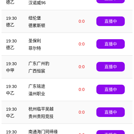
德乙
汉诺威96
纽伦堡
19:30
0:0
直播中
德乙
德累斯顿
圣保利
19:30
0:0
直播中
德乙
菲尔特
广东广州豹
19:30
0:0
直播中
中甲
广西恒宸
广东铭途
19:30
0:0
直播中
中乙
温州职业
杭州临平吴越
19:30
0:0
直播中
中乙
贵州贵阳竞技
南通海门珂缔缘
19:30