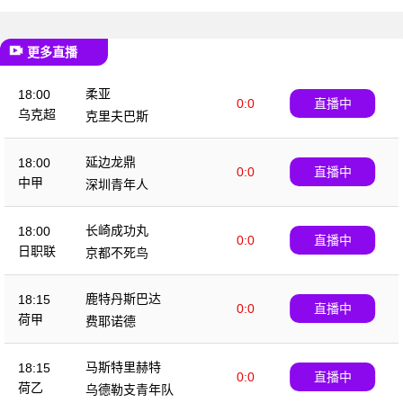
更多直播
柔亚
18:00
0:0
直播中
乌克超
克里夫巴斯
延边龙鼎
18:00
0:0
直播中
中甲
深圳青年人
长崎成功丸
18:00
0:0
直播中
日职联
京都不死鸟
鹿特丹斯巴达
18:15
0:0
直播中
荷甲
费耶诺德
马斯特里赫特
18:15
0:0
直播中
荷乙
乌德勒支青年队