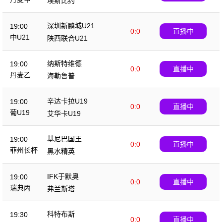
埃斯比约
深圳新鹏城U21
19:00
0:0
直播中
中U21
陕西联合U21
纳斯特维德
19:00
0:0
直播中
丹麦乙
海勒鲁普
辛达卡拉U19
19:00
0:0
直播中
葡U19
艾华卡U19
基尼巴国王
19:00
0:0
直播中
菲州长杯
黑水精英
IFK于默奥
19:00
0:0
直播中
瑞典丙
弗兰斯塔
科特布斯
19:30
0:0
直播中