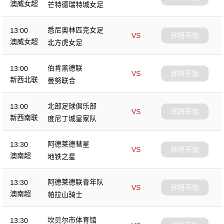
澳威女超
芒特德瑞特城女足
悉尼奥林匹克女足
13:00
VS
即将开始
澳威女超
北方虎女足
伯肯黑德联
13:00
VS
即将开始
新西北联
曼努联合
北部足球俱乐部
13:00
VS
即将开始
新西南联
度尼丁城皇家队
阿德莱德彗星
13:30
VS
即将开始
澳南超
地铁之星
阿德莱德联青年队
13:30
VS
即将开始
澳南超
帕拉山骑士
坎贝尔市体育馆
13:30