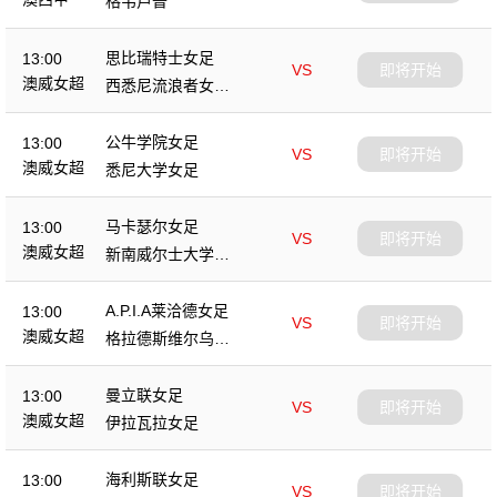
格韦卢普
思比瑞特士女足
13:00
VS
即将开始
澳威女超
西悉尼流浪者女足
B队
公牛学院女足
13:00
VS
即将开始
澳威女超
悉尼大学女足
马卡瑟尔女足
13:00
VS
即将开始
澳威女超
新南威尔士大学女
足
A.P.I.A莱洽德女足
13:00
VS
即将开始
澳威女超
格拉德斯维尔乌鸦
女足
曼立联女足
13:00
VS
即将开始
澳威女超
伊拉瓦拉女足
海利斯联女足
13:00
VS
即将开始