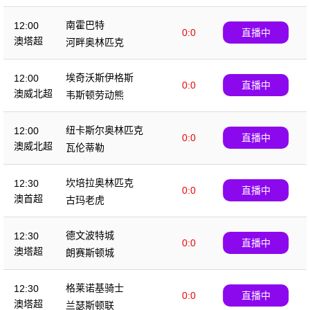
南霍巴特
12:00
0:0
直播中
澳塔超
河畔奥林匹克
埃奇沃斯伊格斯
12:00
0:0
直播中
澳威北超
韦斯顿劳动熊
纽卡斯尔奥林匹克
12:00
0:0
直播中
澳威北超
瓦伦蒂勒
坎培拉奥林匹克
12:30
0:0
直播中
澳首超
古玛老虎
德文波特城
12:30
0:0
直播中
澳塔超
朗赛斯顿城
格莱诺基骑士
12:30
0:0
直播中
澳塔超
兰瑟斯顿联