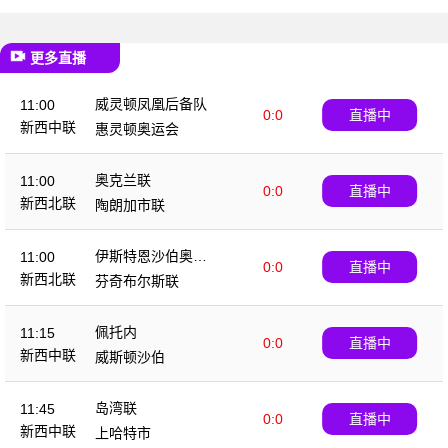
更多直播
威灵顿凤凰后备队
11:00
0:0
直播中
新西中联
惠灵顿奥运会
奥克兰联
11:00
0:0
直播中
新西北联
陶朗加市联
伊斯特恩沙伯奥克
11:00
0:0
直播中
兰
新西北联
芬奇布尔斯联
佩托内
11:15
0:0
直播中
新西中联
威斯顿沙伯
岛湾联
11:45
0:0
直播中
新西中联
上哈特市