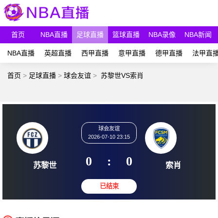
首页
NBA直播
足球直播
篮球直播
NBA录像
NBA新闻
NBA直播
英超直播
西甲直播
意甲直播
德甲直播
法甲直
首页
>
足球直播
>
球会友谊
>
苏黎世VS索肖
球会友谊
2026-07-10 23:15
0
:
0
苏黎世
索