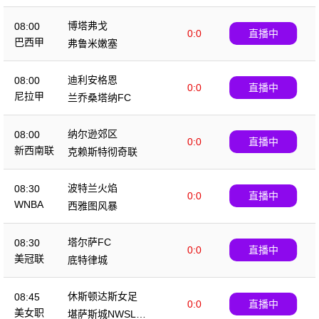
博塔弗戈
08:00
0:0
直播中
巴西甲
弗鲁米嫩塞
迪利安格恩
08:00
0:0
直播中
尼拉甲
兰乔桑塔纳FC
纳尔逊郊区
08:00
0:0
直播中
新西南联
克赖斯特彻奇联
波特兰火焰
08:30
0:0
直播中
WNBA
西雅图风暴
塔尔萨FC
08:30
0:0
直播中
美冠联
底特律城
休斯顿达斯女足
08:45
0:0
直播中
美女职
堪萨斯城NWSL女