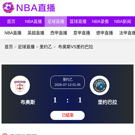
首页
NBA直播
足球直播
篮球直播
NBA录像
NBA新闻
NBA直播
英超直播
西甲直播
意甲直播
德甲直播
法甲直
首页
>
足球直播
>
里约乙
>
布奥斯VS里约巴拉
里约乙
2026-07-13 01:45
1
:
1
布奥斯
里约