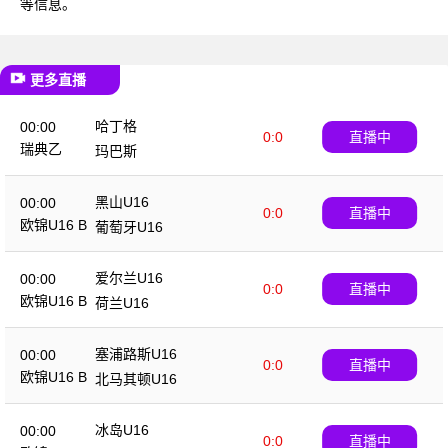
等信息。
更多直播
哈丁格
00:00
0:0
直播中
瑞典乙
玛巴斯
黑山U16
00:00
0:0
直播中
欧锦U16 B
葡萄牙U16
爱尔兰U16
00:00
0:0
直播中
欧锦U16 B
荷兰U16
塞浦路斯U16
00:00
0:0
直播中
欧锦U16 B
北马其顿U16
冰岛U16
00:00
0:0
直播中