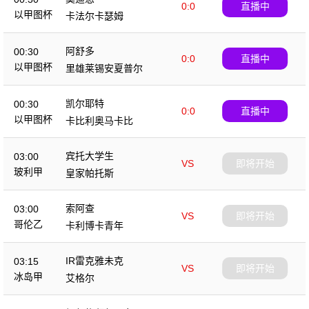
0:0
直播中
以甲图杯
卡法尔卡瑟姆
阿舒多
00:30
0:0
直播中
以甲图杯
里雄莱锡安夏普尔
凯尔耶特
00:30
0:0
直播中
以甲图杯
卡比利奥马卡比
宾托大学生
03:00
VS
即将开始
玻利甲
皇家帕托斯
索阿查
03:00
VS
即将开始
哥伦乙
卡利博卡青年
IR雷克雅未克
03:15
VS
即将开始
冰岛甲
艾格尔