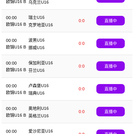
欧锦U16 B
乌克兰U16
瑞士U16
00:00
0:0
直播中
欧锦U16 B
克罗地亚U16
波黑U16
00:00
0:0
直播中
欧锦U16 B
挪威U16
保加利亚U16
00:00
0:0
直播中
欧锦U16 B
芬兰U16
卢森堡U16
00:00
0:0
直播中
欧锦U16 B
瑞典U16
奥地利U16
00:00
0:0
直播中
欧锦U16 B
英格兰U16
爱沙尼亚U16
00:00