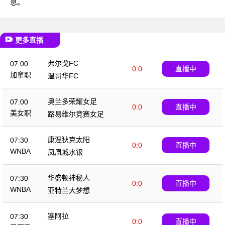
息。
更多直播
弗尔戈FC
07:00
0:0
直播中
加拿职
温哥华FC
奥兰多荣耀女足
07:00
0:0
直播中
美女职
路易维尔竞赛女足
康涅狄克太阳
07:30
0:0
直播中
WNBA
凤凰城水银
华盛顿神秘人
07:30
0:0
直播中
WNBA
亚特兰大梦想
塞阿拉
07:30
0:0
直播中