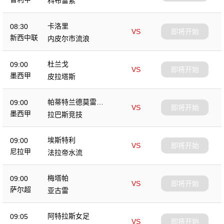
科布雷索
卡洛里
08:30
VS
即将开始
新西中联
内皮尔市流浪
杜兰戈
09:00
VS
即将开始
墨西甲
皮拉塔斯
帕蒂特兰德莫雷洛
09:00
VS
即将开始
斯
墨西甲
拉巴斯竞技
埃斯特利
09:00
VS
即将开始
尼拉甲
法拉帝水流
梅塔帕
09:00
VS
即将开始
萨尔超
亚古雷
阿特拉斯女足
09:05
VS
即将开始