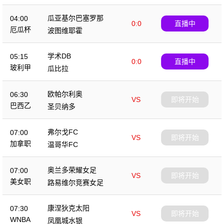
瓜亚基尔巴塞罗那
04:00
0:0
直播中
厄瓜杯
波图维耶霍
学术DB
05:15
0:0
直播中
玻利甲
瓜比拉
欧帕尔利奥
06:30
VS
即将开始
巴西乙
圣贝纳多
弗尔戈FC
07:00
VS
即将开始
加拿职
温哥华FC
奥兰多荣耀女足
07:00
VS
即将开始
美女职
路易维尔竞赛女足
康涅狄克太阳
07:30
VS
即将开始
WNBA
凤凰城水银