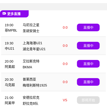
更多直播
马尼拉之星
19:00
0:0
直播中
菲MPBL
圣胡安骑士
上海海港U21
19:30
0:0
直播中
中U21
湖北青年星U21
艾拉斯克特
20:00
0:0
直播中
阿美超
BKMA
普莱西亚
20:30
0:0
直播中
乌克超
梅塔利斯特1925
安德拉尼克
21:00
VS
即将开始
阿美甲
舒拉克B队