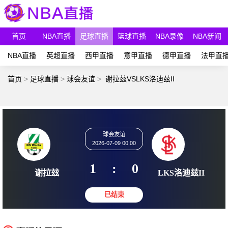
首页
NBA直播
足球直播
篮球直播
NBA录像
NBA新闻
NBA直播
英超直播
西甲直播
意甲直播
德甲直播
法甲直
首页
>
足球直播
>
球会友谊
>
谢拉玆VSLKS洛迪兹II
球会友谊
2026-07-09 00:00
1
:
0
谢拉玆
LKS洛