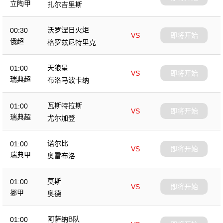
立陶甲
扎尔吉里斯
沃罗涅日火炬
00:30
VS
即将开始
俄超
格罗兹尼特里克
天狼星
01:00
VS
即将开始
瑞典超
布洛马波卡纳
瓦斯特拉斯
01:00
VS
即将开始
瑞典超
尤尔加登
诺尔比
01:00
VS
即将开始
瑞典甲
奥雷布洛
莫斯
01:00
VS
即将开始
挪甲
奥德
阿萨纳B队
01:00