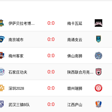
0:0
伊萨贝拉考博伊
梅卡瓦延
斯
0:0
南京城市
南通支云
0:0
梅州客家
佛山南狮
0:0
石家庄功夫
陕西联合月亮泊
队
0:0
深圳2028
赣州瑞狮
0:0
武汉三镇B队
江西庐山