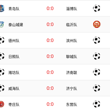
0:0
青岛队
淄博队
0:0
泰山城建
临沂队
0:0
德州队
滨州队
0:0
日照队
聊城队
0:0
潍坊队
济南联
0:0
威海队
济宁队
0:0
枣庄队
东营队