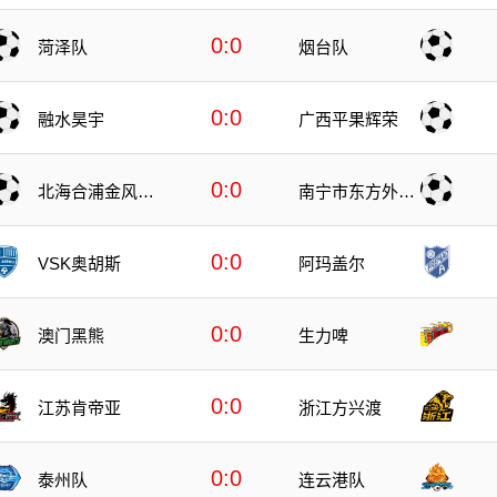
0:0
菏泽队
烟台队
0:0
融水昊宇
广西平果辉荣
0:0
北海合浦金风科
南宁市东方外语
技
高级中学
0:0
VSK奥胡斯
阿玛盖尔
0:0
澳门黑熊
生力啤
0:0
江苏肯帝亚
浙江方兴渡
0:0
泰州队
连云港队