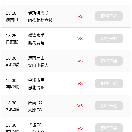
伊斯特恩联
18:15
VS
即将开始
澳南甲
阿德莱德竞技
横滨水手
18:25
VS
即将开始
日职联
鹿岛鹿角
忠南牙山
18:30
VS
即将开始
韩K2联
安山小绿人
金浦市民
18:30
VS
即将开始
韩K2联
忠北清州
庆南FC
18:30
VS
即将开始
韩K2联
大邱FC
华城FC
18:30
VS
即将开始
韩K2联