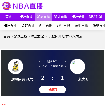
首页
NBA直播
足球直播
篮球直播
NBA录像
NBA新闻
NBA直播
英超直播
西甲直播
意甲直播
德甲直播
法甲直
首页
>
足球直播
>
球会友谊
>
贝根阿弗尼尔VS米内瓦
球会友谊
2026-07-10 02:00
2
:
1
贝根阿弗尼尔
米内