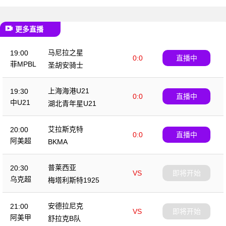
更多直播
马尼拉之星
19:00
0:0
直播中
菲MPBL
圣胡安骑士
上海海港U21
19:30
0:0
直播中
中U21
湖北青年星U21
艾拉斯克特
20:00
0:0
直播中
阿美超
BKMA
普莱西亚
20:30
VS
即将开始
乌克超
梅塔利斯特1925
安德拉尼克
21:00
VS
即将开始
阿美甲
舒拉克B队