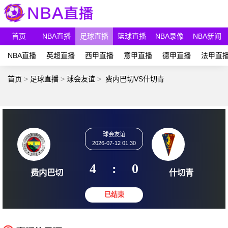
首页
NBA直播
足球直播
篮球直播
NBA录像
NBA新闻
NBA直播
英超直播
西甲直播
意甲直播
德甲直播
法甲直
首页
>
足球直播
>
球会友谊
>
费内巴切VS什切青
球会友谊
2026-07-12 01:30
4
:
0
费内巴切
什切