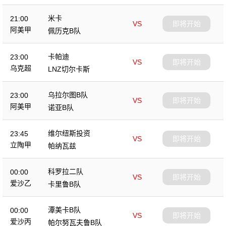
米卡
21:00
VS
即将开始
阿美甲
佩历克B队
卡帕迪
23:00
VS
即将开始
乌克超
LNZ切尔卡斯
乌拉尔图B队
23:00
VS
即将开始
阿美甲
诺亚B队
维尔纽斯投资
23:45
VS
即将开始
立陶甲
帕纳瓦兹
科罗拉二队
00:00
VS
即将开始
爱沙乙
卡里鲁B队
潭美卡B队
00:00
VS
即将开始
爱沙丙
帕尔努瓦夫鲁B队