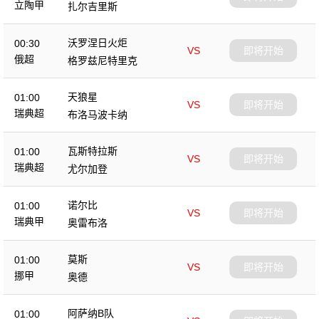
立陶甲
扎尔吉里斯
沃罗涅日火炬
00:30
VS
即将开始
俄超
格罗兹尼特里克
天狼星
01:00
VS
即将开始
瑞典超
布洛马波卡纳
瓦斯特拉斯
01:00
VS
即将开始
瑞典超
尤尔加登
诺尔比
01:00
VS
即将开始
瑞典甲
奥雷布洛
莫斯
01:00
VS
即将开始
挪甲
奥德
阿萨纳B队
01:00