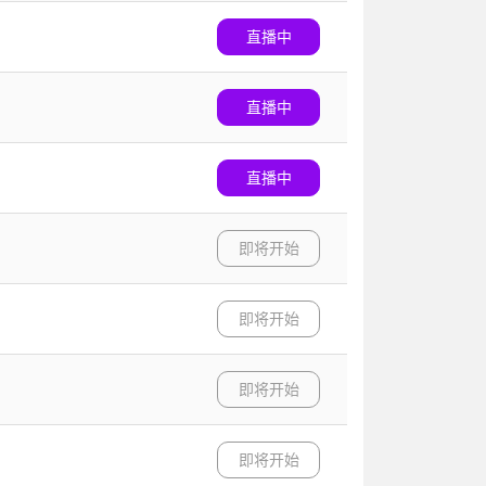
直播中
直播中
直播中
即将开始
即将开始
即将开始
即将开始