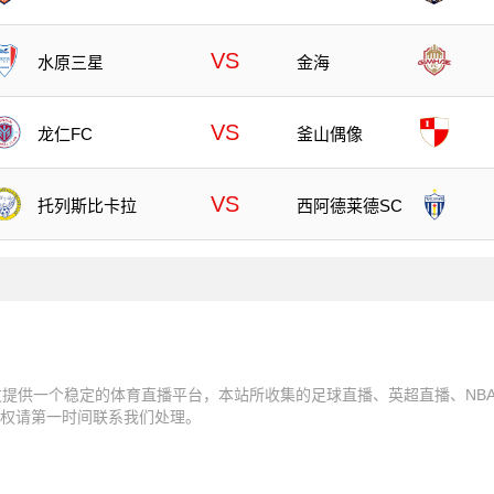
VS
水原三星
金海
VS
龙仁FC
釜山偶像
VS
托列斯比卡拉
西阿德莱德SC
友提供一个稳定的体育直播平台，本站所收集的足球直播、英超直播、NB
权请第一时间联系我们处理。