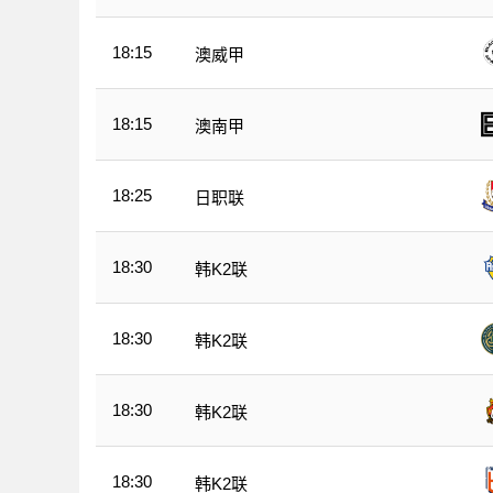
18:15
澳威甲
18:15
澳南甲
18:25
日职联
18:30
韩K2联
18:30
韩K2联
18:30
韩K2联
18:30
韩K2联