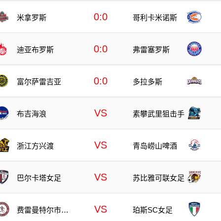
0:0
米拿罗斯
哥利卡米诺斯
0:0
迪亚布罗斯
弗雷塞罗斯
0:0
富尔萨雷吉亚
多拉多斯
VS
布吉海浪
素攀武里狙击手
VS
浙江方兴渡
青岛崂山啤酒
VS
巴尔卡塔女足
苏比雅可联女足
VS
费雷曼特尔市女
珀斯SC女足