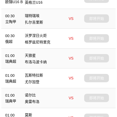
欧锦U16 B
英格兰U16
瑞特瑞埃
00:30
VS
即将开始
立陶甲
扎尔吉里斯
沃罗涅日火炬
00:30
VS
即将开始
俄超
格罗兹尼特里克
天狼星
01:00
VS
即将开始
瑞典超
布洛马波卡纳
瓦斯特拉斯
01:00
VS
即将开始
瑞典超
尤尔加登
诺尔比
01:00
VS
即将开始
瑞典甲
奥雷布洛
莫斯
01:00