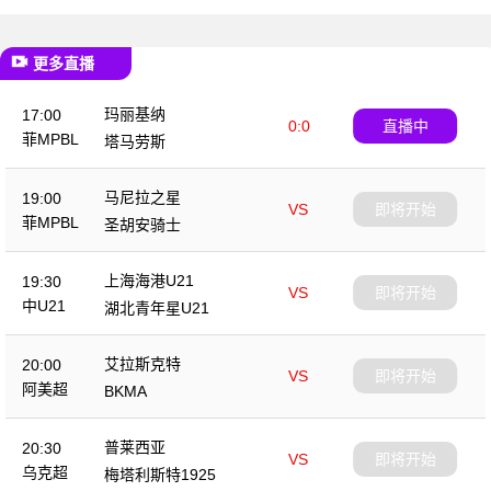
更多直播
玛丽基纳
17:00
0:0
直播中
菲MPBL
塔马劳斯
马尼拉之星
19:00
VS
即将开始
菲MPBL
圣胡安骑士
上海海港U21
19:30
VS
即将开始
中U21
湖北青年星U21
艾拉斯克特
20:00
VS
即将开始
阿美超
BKMA
普莱西亚
20:30
VS
即将开始
乌克超
梅塔利斯特1925