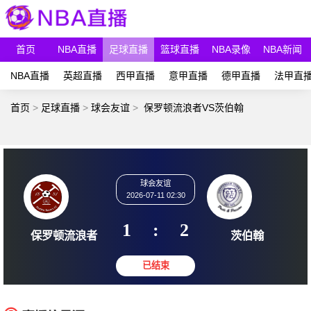
首页
NBA直播
足球直播
篮球直播
NBA录像
NBA新闻
NBA直播
英超直播
西甲直播
意甲直播
德甲直播
法甲直
首页
>
足球直播
>
球会友谊
>
保罗顿流浪者VS茨伯翰
球会友谊
2026-07-11 02:30
1
:
2
保罗顿流浪者
茨伯