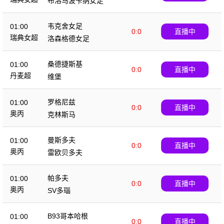
布洛马波卡纳女足
韦克舍女足
01:00
0:0
直播中
瑞典女超
洛森格德女足
桑德捷斯基
01:00
0:0
直播中
丹麦超
维堡
罗格尼兹
01:00
0:0
直播中
奥丙
克林斯马
曼斯多夫
01:00
0:0
直播中
奥丙
雷欧贝多夫
帕多夫
01:00
0:0
直播中
奥丙
SV多瑙
B93哥本哈根
01:00
0:0
直播中