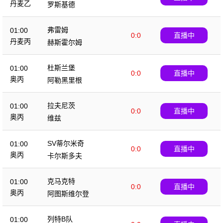
丹麦乙
罗斯基德
弗雷姆
01:00
0:0
直播中
丹麦丙
赫斯霍尔姆
杜斯兰堡
01:00
0:0
直播中
奥丙
阿勒黑里根
拉夫尼茨
01:00
0:0
直播中
奥丙
维兹
SV蒂尔米奇
01:00
0:0
直播中
奥丙
卡尔斯多夫
克马克特
01:00
0:0
直播中
奥丙
阿图斯维尔登
列特B队
01:00