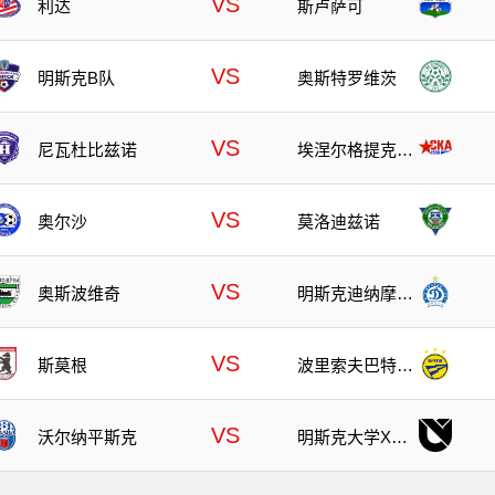
VS
利达
斯卢萨可
VS
明斯克B队
奥斯特罗维茨
VS
尼瓦杜比兹诺
埃涅尔格提克B
GU
VS
奥尔沙
莫洛迪兹诺
VS
奥斯波维奇
明斯克迪纳摩后
备队
VS
斯莫根
波里索夫巴特B
队
VS
沃尔纳平斯克
明斯克大学X实
验室