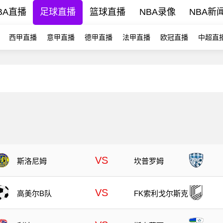
BA直播
足球直播
篮球直播
NBA录像
NBA新
西甲直播
意甲直播
德甲直播
法甲直播
欧冠直播
中超直
VS
斯洛尼姆
坎普罗姆
VS
高美尔B队
FK索利戈尔斯克