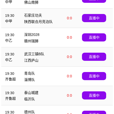
中甲
佛山南狮
石家庄功夫
19:30
0:0
直播中
中甲
陕西联合月亮泊队
深圳2028
19:30
0:0
直播中
中乙
赣州瑞狮
武汉三镇B队
19:30
0:0
直播中
中乙
江西庐山
青岛队
19:30
0:0
直播中
齐鲁超
淄博队
泰山城建
19:30
0:0
直播中
齐鲁超
临沂队
德州队
19:30