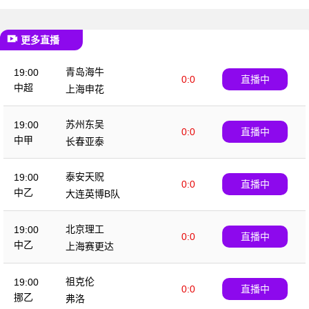
更多直播
青岛海牛
19:00
0:0
直播中
中超
上海申花
苏州东吴
19:00
0:0
直播中
中甲
长春亚泰
泰安天贶
19:00
0:0
直播中
中乙
大连英博B队
北京理工
19:00
0:0
直播中
中乙
上海赛更达
祖克伦
19:00
0:0
直播中
挪乙
弗洛