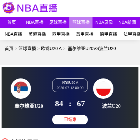
首页
NBA直播
足球直播
篮球直播
NBA录像
NBA新闻
NBA直播
英超直播
西甲直播
意甲直播
德甲直播
法甲直
首页
>
篮球直播
>
欧锦U20 A
>
塞尔维亚U20VS波兰U20
欧锦U20 A
2026-07-12 00:00
84
:
67
塞尔维亚U20
波兰U